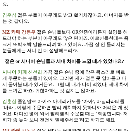
요.
김훈심
젊은 분들이 아무래도 밝고 활기차잖아요. 에너지를 받
는 것 같아요.
MZ 카페
강동우
젊은 손님들보다 QR인증이라든지 설명을 해
드려야 하는 부분이 아무래도 많은 편이죠. 어르신들한테는 좀
크게 또박또박 말씀드리려 하고 있어요. 가끔 잘 안 들리시는
분들에게는 서너 번 더 설명해드리죠.
- 젊은 or 시니어 손님들과 세대 차이를 느낄 때가 있었나요?
시니어 카페
신선희
가끔 젊은 손님 중에 작은 목소리로 빠르
게 주문하는 분들이 있어요. 그러면 제가 얼른 못 알아듣고 다
시 물어볼 때가 있거든요. 그럴 때 내가 나이 먹었나, 세대 차이
를 느끼곤 하죠. 귀찮아하는 것 같지는 않아요.
김훈심
줄임말로 아이스 아메리카노를 ‘아아’, 바닐라라떼를
‘바라’, 이렇게 주문하면 빨리 캐치하지 못하니까 어려운 게 있
어요. 대여섯 명이 와서 빨리빨리 주문할 때는 ‘죄송합니다. 저
희가 좀 늦다 보니 천천히 말해주세요’라고 하기도 해요.
MZ 카페
강동우
젊은 세대는 당연하게 카페 다니고 주문도 자