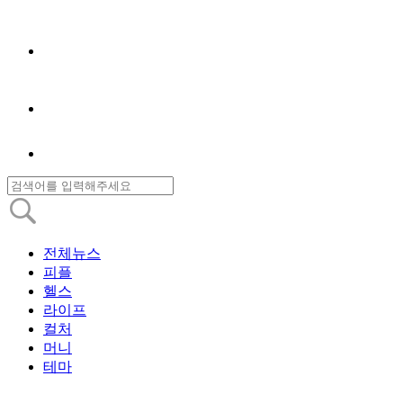
전체뉴스
피플
헬스
라이프
컬처
머니
테마