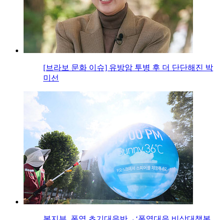
[브라보 문화 이슈] 유방암 투병 후 더 단단해진 박
미선
복지부, 폭염 초기대응반→‘폭염대응 비상대책본