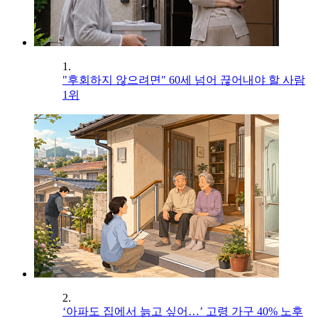
1.
"후회하지 않으려면" 60세 넘어 끊어내야 할 사람
1위
2.
‘아파도 집에서 늙고 싶어…’ 고령 가구 40% 노후