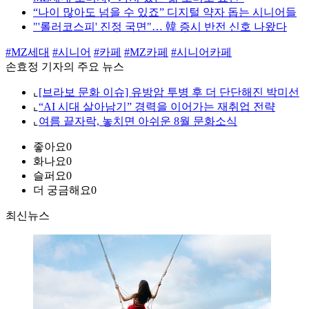
“나이 많아도 넘을 수 있죠” 디지털 약자 돕는 시니어들
"'롤러코스피' 진정 국면"… 韓 증시 반전 신호 나왔다
#MZ세대
#시니어
#카페
#MZ카페
#시니어카페
손효정 기자의 주요 뉴스
⌞
[브라보 문화 이슈] 유방암 투병 후 더 단단해진 박미선
⌞
“AI 시대 살아남기” 경력을 이어가는 재취업 전략
⌞
여름 끝자락, 놓치면 아쉬운 8월 문화소식
좋아요
0
화나요
0
슬퍼요
0
더 궁금해요
0
최신뉴스