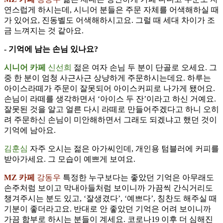
연스럽게 하시는데, 시니어 분들은 주문 자체를 어색해하실 때
가 있어요, 진동벨도 어색해하시고요. 그럴 때 세대 차이가 조
금 느껴지는 것 같아요.
- 기억에 남는 손님 있나요?
시니어 카페
신선희
젊은 여자 손님 두 분이 단골로 오세요. 그
중 한 분이 엄청 사근사근 상냥하게 주문하시는데요. 하루는
아이스라떼가 주문이 잘못되어 아이스커피로 나가게 됐어요.
손님이 라떼를 생각하면서 ‘아이스 두 잔’이라고 하신 거예요.
잘못된 것을 알고 얼른 다시 라떼로 만들어주겠다고 하니 오히
려 주문하신 손님이 미안해하면서 그래도 되겠냐고 했던 것이
기억에 남아요.
김훈심
자주 오시는 젊은 아가씨인데, 개인용 텀블러에 커피를
받아가세요. 그 모습이 예쁘게 보여요.
MZ 카페
강동우
특정한 누구보다는 좋았던 기억은 아무래도
손주처럼 보이고 막내아들처럼 보이니까 가끔씩 간식거리도
챙겨주시는 분도 있고, ‘잘생겼다’, ‘예쁘다’, 칭찬도 해주실 때
기분이 좋더라고요. 반대로 안 좋았던 기억은 어려 보이니까
가끔 함부로 하시는 분들이 계세요. 코로나19 이후 더 심해진