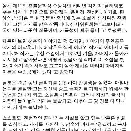
올해 제11회 혼불문학상 수상작인 허태연 작가의 ‘플라멩코
추는 남자’가 장편으로 출간됐다. 은희경, 전성태, 이기호, 편
혜영, 백가흠 등 한국 문학 중심에 있는 소설가 심사위원 전원
에게 고른 지지를 받은 작품이다. 심사위원회는 “코로나19 시
국에 맞는 따뜻한 작품이며, 가독성이 매우 좋다”고 호평했다.
제목만 보면 청춘의 이야기일 것 같지만, 이야기의 주인공은
67세의 허남훈이다. 허남훈은 실제 허태연 작가의 아버지 이름
이다. 허 작가는 수상 소감에서 “1997년 겨울, 아버지가 돌아가
시지 않고 살아났다면 어떻게 됐을까 생각하며 이 소설을 썼
다. 이야기 속에서라도 그분이 살아 계시길 바라며 아버지의
이름을 주인공에게 줬다”고 말했다.
남훈은 26년 동안 굴착기를 운전하며 반평생을 살았다. 마침내
은퇴를 결심한 그는 자신의 중고 굴착기를 거래하기 위해서 한
청년을 만나게 되고, 소설은 시작된다. 그러나 자신의 굴착기
자랑만 늘어놓다 거래는 불발되고, 이후에도 몇 명을 더 만나
지만 거래는 불발된다.
스스로도 ‘전형적인 꼰대’라는 사실을 알고 있는 남훈은 변화
를 결심하고, 과제를 마련한다. 남훈의 과제는 ‘청결하고 근사
한 노인 되기’ 같은 소박한 것들이지만 ‘스페인어 배우기’, ‘플