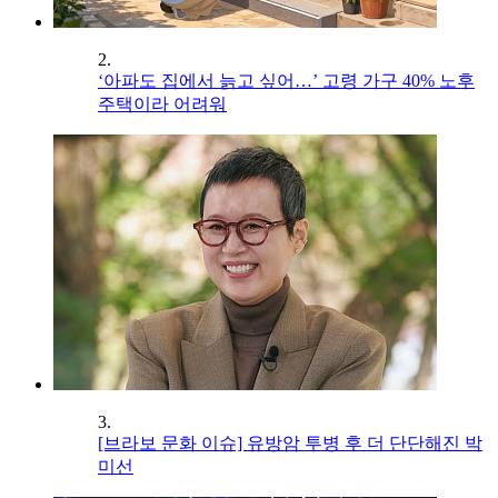
2.
‘아파도 집에서 늙고 싶어…’ 고령 가구 40% 노후
주택이라 어려워
3.
[브라보 문화 이슈] 유방암 투병 후 더 단단해진 박
미선