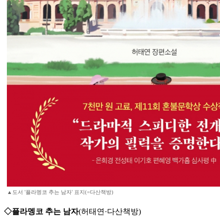
▲도서 '플라멩코 추는 남자' 표지(=다산책방)
◇플라멩코 추는 남자
(허태연·다산책방)