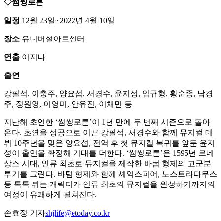
◇썸씽로튼
일정
12월 23일~2022년 4월 10일
장소
유니버설아트센터
연출
이지나
출연
강필석, 이충주, 양요섭, 서경수, 윤지성, 임규형, 황순종, 남경
주, 정원영, 이영미, 안유진, 이채민 등
지난해 초연한 ‘썸씽로튼’이 1년 만에 두 번째 시즌으로 돌아
온다. 초연을 성공으로 이끈 강필석, 서경수와 함께 뮤지컬 데
뷔 10주년을 맞은 양요섭, 전역 후 첫 뮤지컬 복귀를 앞둔 윤지
성이 출연을 확정해 기대를 더한다. ‘썸씽로튼’은 1595년 르네
상스 시대, 인류 최초로 뮤지컬을 제작한 바텀 형제의 고군분
투기를 그린다. 바텀 형제와 함께 셰익스피어, 노스트라다무스
등 톡톡 튀는 캐릭터가 인류 최초의 뮤지컬을 완성하기까지의
여정이 유쾌하게 펼쳐진다.
손효정 기자
shjlife@etoday.co.kr