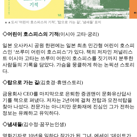
▲▲도서 '어린이 호스피스의 기적', '탑으로 가는 길', '냄새들' 표지
◇어린이 호스피스의 기적
(이시아 고타·궁리)
일본 오사카시 공원 한편에는 일본 최초 민간형 어린이 호스피
스인 ‘쓰루미 어린이 호스피스’가 있다. 책의 저자인 저널리스
트 이시아 고타는 쓰루미 어린이 호스피스를 짓기까지 분투한
사람들의 기록을 담았다. 가슴을 뭉클하게 하는 논픽션 스토리
다.
◇탑으로 가는 길
(김호경·휴앤스토리)
금융회사 CEO를 마지막으로 은퇴한 증권맨이 문화유산답사
기를 책으로 펴냈다. 저자는 2년여에 걸쳐 전탑과 모전석탑을
찾아 나섰다. 전문가는 아니지만 문화재에 진심인 그가 전하는
정보는 유쾌하고 유익하다.
◇냄새들
(김수정·꿈꾸는인생)
영화기자로 10년을 일하다 작가가 된 그녀. 에세이 ‘데이트가