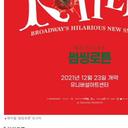
▲뮤지컬 '썸씽로튼' 포스터