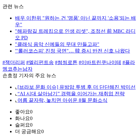
관련 뉴스
배우 이한위 "원하는 건 '명품' 아닌 끝까지 '소용'되는 배
우"
"해파랑길 트레킹으로 인생 리셋", 조정선 前 MBC 라디
오 PD
"클래식 음악 신예들의 무대 만들고파"
"'롤러코스피' 진정 국면"… 韓 증시 반전 신호 나왔다
#잭더리퍼
#엘리펀트송
#썸씽로튼
#이바트린쿠나이테
#플라
멩코추는남자
손효정 기자의 주요 뉴스
⌞
[브라보 문화 이슈] 유방암 투병 후 더 단단해진 박미선
⌞
“AI 시대 살아남기” 경력을 이어가는 재취업 전략
⌞
여름 끝자락, 놓치면 아쉬운 8월 문화소식
좋아요
0
화나요
0
슬퍼요
0
더 궁금해요
0