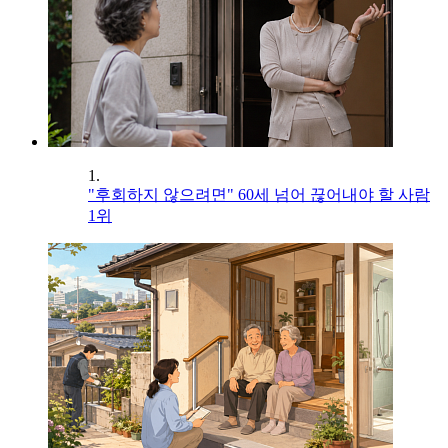
1.
"후회하지 않으려면" 60세 넘어 끊어내야 할 사람
1위