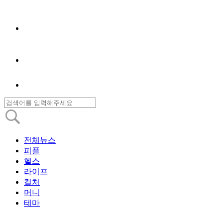
전체뉴스
피플
헬스
라이프
컬처
머니
테마