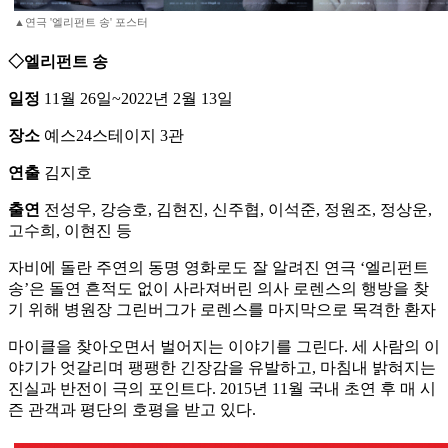
▲연극 '엘리펀트 송' 포스터
◇엘리펀트 송
일정
11월 26일~2022년 2월 13일
장소
예스24스테이지 3관
연출
김지호
출연
전성우, 강승호, 김현진, 신주협, 이석준, 정원조, 정상운,
고수희, 이현진 등
자비에 돌란 주연의 동명 영화로도 잘 알려진 연극 ‘엘리펀트
송’은 돌연 흔적도 없이 사라져버린 의사 로렌스의 행방을 찾
기 위해 병원장 그린버그가 로렌스를 마지막으로 목격한 환자
마이클을 찾아오면서 벌어지는 이야기를 그린다. 세 사람의 이
야기가 엇갈리며 팽팽한 긴장감을 유발하고, 마침내 밝혀지는
진실과 반전이 극의 포인트다. 2015년 11월 국내 초연 후 매 시
즌 관객과 평단의 호평을 받고 있다.