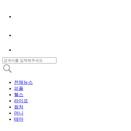
전체뉴스
피플
헬스
라이프
컬처
머니
테마