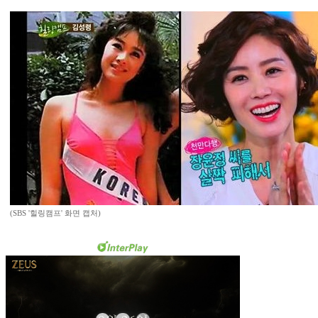
(SBS '힐링캠프' 화면 캡처)