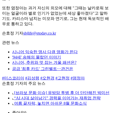
또한 염정아는 과거 자신의 외모에 대해 "그때는 날카로워 보
이는 얼굴이라 별로 인기가 없었는데 세상 좋아졌다"고 말하
기도. 카리스마 넘치는 미모와 연기로, 그는 현재 독보적인 배
우로 통하고 있다.
손효정 기자
shjlife@etoday.co.kr
관련 뉴스
시니어 익숙한 명사 다큐 영화가 뜬다
'94세' 송해의 몰랐던 이야기
시니어, 추위와 멋 잡는 겨울 패션은?
공급 '최후 카드' 그린벨트⋯관건은
#미스코리아
#김성령
#오현경
#고현정
#염정아
손효정 기자의 주요 뉴스
⌞
[브라보 문화 이슈] 유방암 투병 후 더 단단해진 박미선
⌞
“AI 시대 살아남기” 경력을 이어가는 재취업 전략
⌞
여름 끝자락, 놓치면 아쉬운 8월 문화소식
좋아요
0