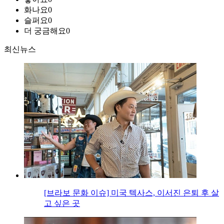
화나요
0
슬퍼요
0
더 궁금해요
0
최신뉴스
[브라보 문화 이슈] 미국 텍사스, 이서진 은퇴 후 살
고 싶은 곳