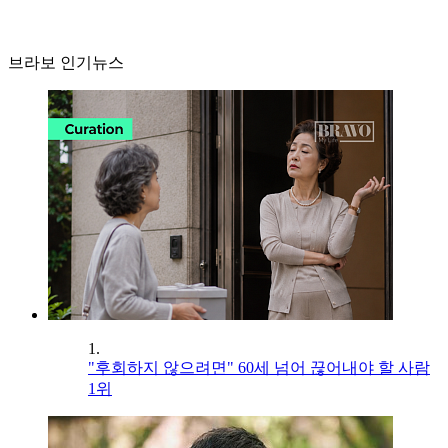
브라보 인기뉴스
1.
"후회하지 않으려면" 60세 넘어 끊어내야 할 사람
1위