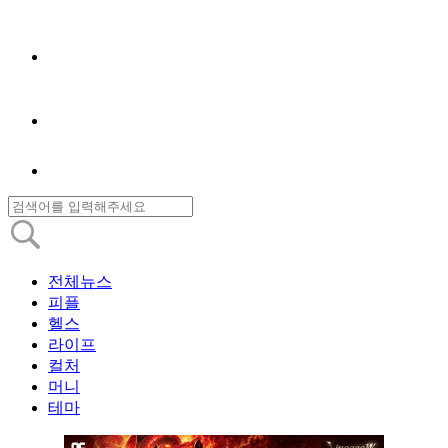
전체뉴스
피플
헬스
라이프
컬처
머니
테마