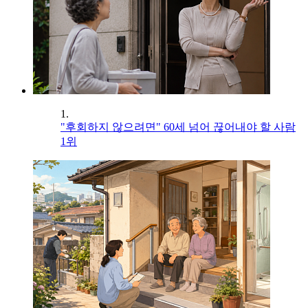
1.
"후회하지 않으려면" 60세 넘어 끊어내야 할 사람
1위