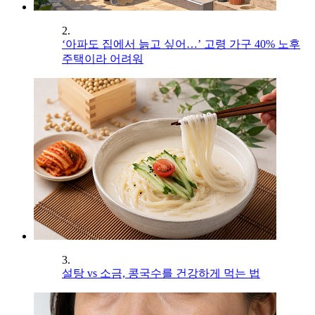
2.
‘아파도 집에서 늙고 싶어…’ 고령 가구 40% 노후
주택이라 어려워
3.
설탕 vs 소금, 콩국수를 건강하게 먹는 법