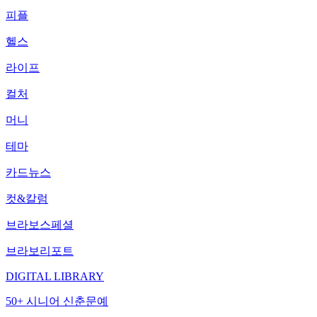
피플
헬스
라이프
컬처
머니
테마
카드뉴스
컷&칼럼
브라보스페셜
브라보리포트
DIGITAL LIBRARY
50+ 시니어 신춘문예