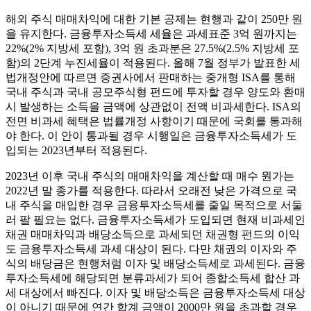
해외 주식 매매차익에 대한 기본 공제는 현행과 같이 250만 원
을 유지한다. 금융투자소득세 세율은 과세표준 3억 원까지는
22%(2% 지방세 포함), 3억 원 초과분은 27.5%(2.5% 지방세 포
함)의 2단계 누진세율이 적용된다. 올해 7월 정부가 발표한 세
법개정안에 따르면 증권사에서 판매하는 중개형 ISA를 통해
국내 주식과 국내 공모주식형 펀드에 투자할 경우 양도와 환매
시 발생하는 소득을 금액에 상관없이 전액 비과세한다. ISA의
전면 비과세 혜택은 법률개정 사항이기 때문에 국회를 통과해
야 한다. 이 안이 통과될 경우 시행일은 금융투자소득세가 도
입되는 2023년부터 적용된다.
2023년 이후 국내 주식의 매매차익을 계산할 때 매수 원가는
2022년 말 종가를 적용한다. 따라서 오래전 낮은 가격으로 국
내 주식을 매입한 경우 금융투자소득세를 줄일 목적으로 서둘
러 팔 필요는 없다. 금융투자소득세가 도입되면 현재 비과세인
채권 매매차익과 배당소득으로 과세되던 채권형 펀드의 이익
도 금융투자소득세 과세 대상이 된다. 다만 채권의 이자와 주
식의 배당금은 현행처럼 이자 및 배당소득세로 과세된다. 금융
투자소득세에 해당되면 분류과세가 되어 종합소득세 합산 과
세 대상에서 빠진다. 이자 및 배당소득은 금융투자소득세 대상
이 아니기 때문에 연간 합계 금액이 2000만 원을 초과할 경우