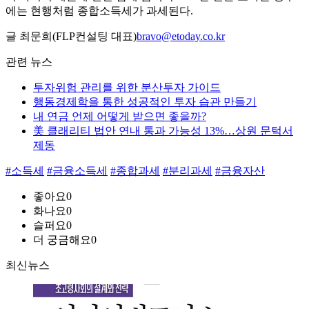
에는 현행처럼 종합소득세가 과세된다.
글 최문희(FLP컨설팅 대표)
bravo@etoday.co.kr
관련 뉴스
투자위험 관리를 위한 분산투자 가이드
행동경제학을 통한 성공적인 투자 습관 만들기
내 연금 언제 어떻게 받으면 좋을까?
美 클래리티 법안 연내 통과 가능성 13%…상원 문턱서
제동
#소득세
#금융소득세
#종합과세
#분리과세
#금융자산
좋아요
0
화나요
0
슬퍼요
0
더 궁금해요
0
최신뉴스