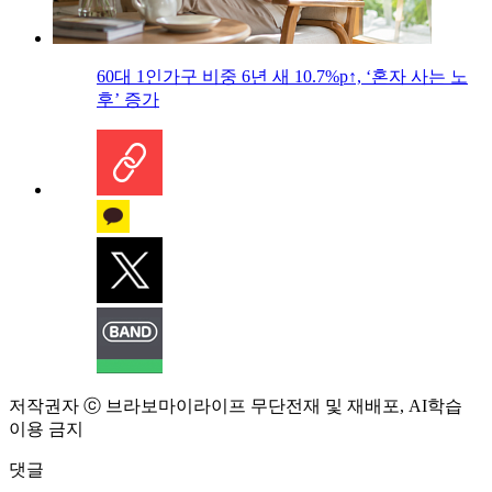
60대 1인가구 비중 6년 새 10.7%p↑, ‘혼자 사는 노
후’ 증가
저작권자 ⓒ 브라보마이라이프 무단전재 및 재배포, AI학습
이용 금지
댓글