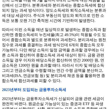
인의 소득을 다음 해 5월 말까지 6개의 소득에 대한 세금을 합
산해서 신고한다. 분류과세와 분리과세는 종합소득세에 합산
되지 않는 과세 방식이다. 양도소득세와 퇴직소득세는 분류과
세 대상 세금이다. 주식과 부동산의 양도와 퇴직으로 인한 소
득은 보통 오랜 기간 축적된 시간에 기반하여 발생한다.
따라서 이런 소득을 매년 일상적으로 발생하는 종합소득과 합
산하면 종합소득세의 누진세율(최고 49.5%)이 적용될 수도 있
어서 종합소득과 별도로 분류하여 과세한다. 분리과세는 원천
징수로 과세를 종결하는 과세 방식인데 6개의 종합소득 모두
가능하다. 다만 해당 소득이 일정 금액을 초과할 경우에는 다
른 소득과 합산하여 종합소득세 과세 대상이 된다. 금융 관련
소득일 경우 이자와 배당소득은 합산하여 연간 2000만 원, 연
금소득은 1200만 원을 초과할 때다. 따라서 이자 및 배당소득
그리고 연금소득을 수령할 때는 연간 수령 금액을 분산하고,
비과세(ISA, 연금보험 등) 및 분리과세 채권 등을 활용하면 종
합소득세 합산과세를 피할 수 있다.
2023년부터 도입되는 금융투자소득세
2023년부터는 금융투자소득세가 신설되어 금융 관련 세금이
완전히 바뀐다. 원금손실 가능성이 있는 증권과 ETF 등 파생
상품에서 실현(양도, 상환, 해지)되는 모든 소득을 종합해 세금