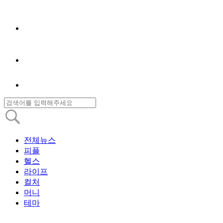
전체뉴스
피플
헬스
라이프
컬처
머니
테마