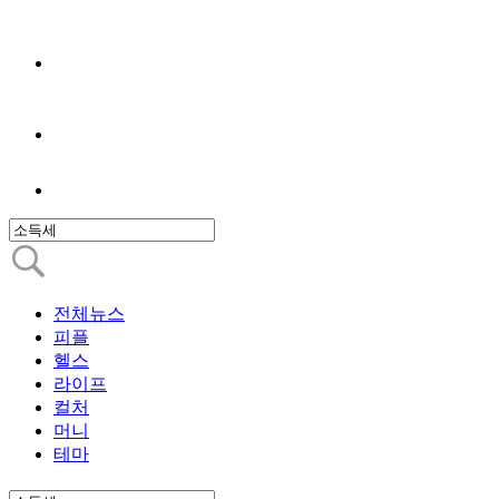
전체뉴스
피플
헬스
라이프
컬처
머니
테마