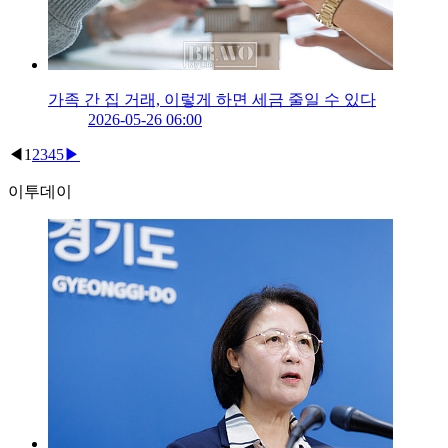
가족 간 집 거래, 이렇게 하면 세금 줄일 수 있다
2026-05-26 06:00
◀
1
2
3
4
5
▶
이투데이