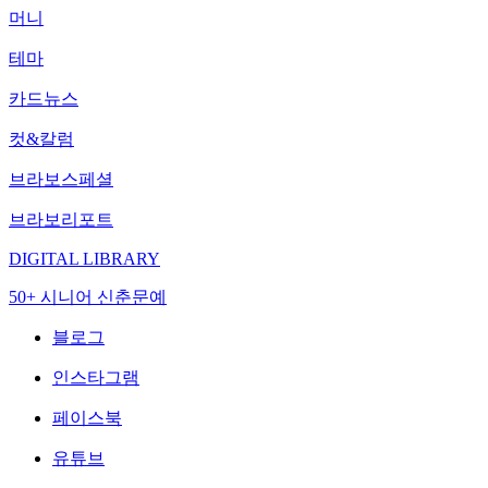
머니
테마
카드뉴스
컷&칼럼
브라보스페셜
브라보리포트
DIGITAL LIBRARY
50+ 시니어 신춘문예
블로그
인스타그램
페이스북
유튜브