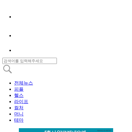
전체뉴스
피플
헬스
라이프
컬처
머니
테마