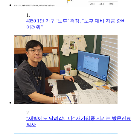
1.
4050 1인 가구 ‘노후’ 걱정, “노후 대비 자금 준비
어려워”
2.
“새벽에도 달려갑니다” 재가임종 지키는 방문진료
의사