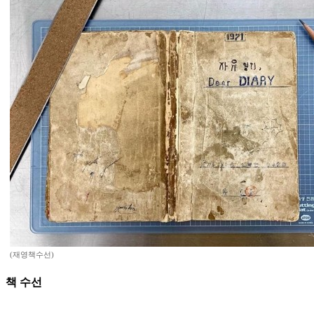
(재영책수선)
책 수선