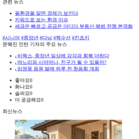
관련 뉴스
필환경을 알면 경제가 보인다
키워드로 보는 환경 이슈
세금은 빠르고 공급은 더디다 부동산 해법 전쟁 본격화
#시니어
#중장년
#다닝
#책수선
#킨츠키
문혜진 인턴 기자의 주요 뉴스
⌞
비렉스, 중장년 일상에 감각과 회복 더하다
⌞
며느리와 시어머니, 친구가 될 수 있을까?
⌞
임영웅 음원 발매 하루 전 청음회 개최
좋아요
0
화나요
0
슬퍼요
0
더 궁금해요
0
최신뉴스