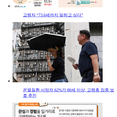
고령자 “73.6세까지 일하고 싶다”
온열질환 사망자 62%가 80세 이상, 고령층 집중 보
호 추진