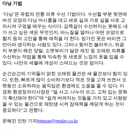
다닝 기법
‘다닝’은 유럽의 전통 의류 수선 기법이다. 수선할 부분 뒷면에
버섯 모양의 다닝 머시룸을 대고 세로 실과 가로 실을 서로 교
차시켜 구멍을 메우는 식이다. 감쪽같이 수선하지는 못해도 내
가 쓰고 싶은 색은 무엇인지, 바느질을 얼마나 어떤 모양으로
할지 등의 고민을 통해 애착을 더 한다. 망가진 옷은 버리면 그
만이라 생각하는 사람도 있다. 그러나 찢어진 블라우스, 뒤꿈
치 부분이 해진 양말, 소맷부리가 닳은 재킷 등 오래된 의류를
수선하는 작업을 통해 익숙한 듯 새로운 느낌의 옷을 입을 수
있다. 나만의 세월에 개성이 스며드는 것은 덤이다.
순간순간의 기억들이 얽힌 오래된 물건은 새 물건보다 힘이 있
다. 또한, 빠르게 많이 소비하기보다 적은 것을 고쳐 쓰면서 오
랫동안 소유하려는 움직임은 환경에도 도움을 줄 수 있다. 이
경희 환경정의이사장은 “덜 사고, 나누어 쓰고, 고쳐 입는 문화
가 확산돼야 한다”며 “쉽게 버려지는 것들을 가치 있고 사랑받
을 수 있는 물건으로 재탄생 시켜 잠재력을 깨닫게 하는 것이
중요하다”고 전했다.
문혜진 인턴 기자
hjmoon@etoday.co.kr