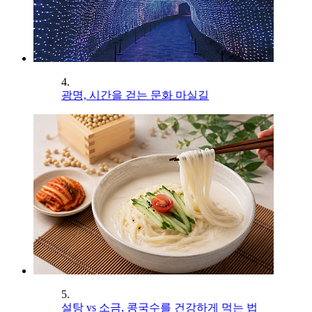
4.
광명, 시간을 걷는 문화 마실길
5.
설탕 vs 소금, 콩국수를 건강하게 먹는 법