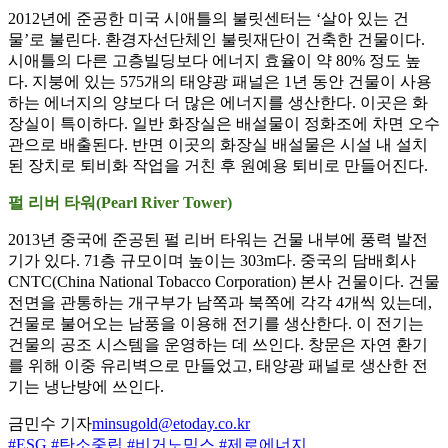
2012년에 준공한 미국 시애틀의 불릿센터는 ‘살아 있는 건
물’로 불린다. 환경자선단체인 불릿재단이 건축한 건물이다.
시애틀의 다른 고층빌딩보다 에너지 효율이 약 80% 정도 높
다. 지붕에 있는 575개의 태양광 패널은 1년 동안 건물이 사용
하는 에너지의 양보다 더 많은 에너지를 생산한다. 이곳은 화
장실이 특이하다. 일반 화장실은 배설물이 정화조에 차면 오수
관으로 배출된다. 반면 이곳의 화장실 배설물은 시설 내 설치
된 장치로 퇴비화 작업을 거친 후 원예용 퇴비로 만들어진다.
펄 리버 타워(Pearl River Tower)
2013년 중국에 준공된 펄 리버 타워는 건물 내부에 풍력 발전
기가 있다. 71층 규모이며 높이는 303m다. 중국의 담배회사
CNTC(China National Tobacco Corporation) 본사 건물이다. 건물
전면을 관통하는 개구부가 남쪽과 북쪽에 각각 4개씩 있는데,
건물로 불어오는 남풍을 이용해 전기를 생산한다. 이 전기는
건물의 공조 시스템을 운영하는 데 쓰인다. 창문은 자연 환기
를 위해 이중 유리벽으로 만들었고, 태양광 패널로 생산한 전
기는 냉난방에 쓰인다.
금민수 기자
minsugold@etoday.co.kr
#ESG
#탄소중립
#비거노믹스
#제로에너지