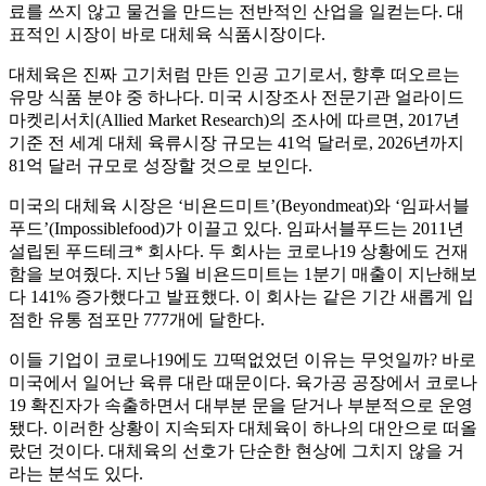
료를 쓰지 않고 물건을 만드는 전반적인 산업을 일컫는다. 대
표적인 시장이 바로 대체육 식품시장이다.
대체육은 진짜 고기처럼 만든 인공 고기로서, 향후 떠오르는
유망 식품 분야 중 하나다. 미국 시장조사 전문기관 얼라이드
마켓리서치(Allied Market Research)의 조사에 따르면, 2017년
기준 전 세계 대체 육류시장 규모는 41억 달러로, 2026년까지
81억 달러 규모로 성장할 것으로 보인다.
미국의 대체육 시장은 ‘비욘드미트’(Beyondmeat)와 ‘임파서블
푸드’(Impossiblefood)가 이끌고 있다. 임파서블푸드는 2011년
설립된 푸드테크* 회사다. 두 회사는 코로나19 상황에도 건재
함을 보여줬다. 지난 5월 비욘드미트는 1분기 매출이 지난해보
다 141% 증가했다고 발표했다. 이 회사는 같은 기간 새롭게 입
점한 유통 점포만 777개에 달한다.
이들 기업이 코로나19에도 끄떡없었던 이유는 무엇일까? 바로
미국에서 일어난 육류 대란 때문이다. 육가공 공장에서 코로나
19 확진자가 속출하면서 대부분 문을 닫거나 부분적으로 운영
됐다. 이러한 상황이 지속되자 대체육이 하나의 대안으로 떠올
랐던 것이다. 대체육의 선호가 단순한 현상에 그치지 않을 거
라는 분석도 있다.