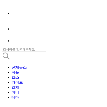
전체뉴스
피플
헬스
라이프
컬처
머니
테마