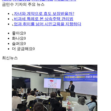
금민수 기자의 주요 뉴스
⌞
자녀와 계약으로 효도 보장받을까?
⌞
비과세 특례로 본 상속주택 관리법
⌞
업과 취미를 넘어 시민교육을 지향하다
좋아요
0
화나요
0
슬퍼요
0
더 궁금해요
0
최신뉴스