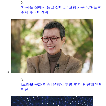
2.
‘아파도 집에서 늙고 싶어…’ 고령 가구 40% 노후
주택이라 어려워
3.
[브라보 문화 이슈] 유방암 투병 후 더 단단해진 박
미선