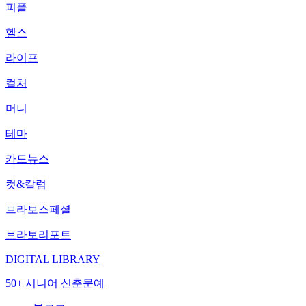
피플
헬스
라이프
컬처
머니
테마
카드뉴스
컷&칼럼
브라보스페셜
브라보리포트
DIGITAL LIBRARY
50+ 시니어 신춘문예