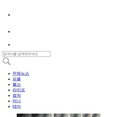
전체뉴스
피플
헬스
라이프
컬처
머니
테마