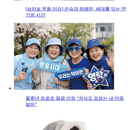
[브라보 문화 이슈] 손숙과 하예린, 세대를 잇는 연
기의 시간
꽃중년 트로트 열광 이유 “자식도 모르는 내 마음
알아”