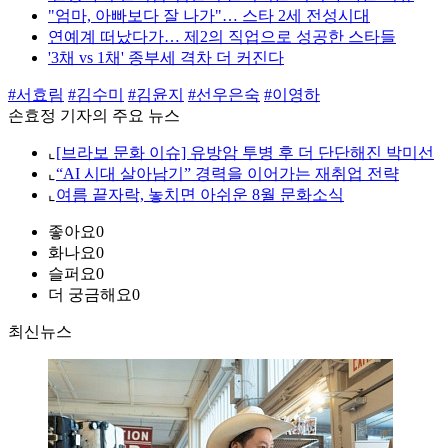
"엄마, 아빠보다 잘 나가"… 스타 2세 전성시대
연예계 떠났다가… 제2의 직업으로 성공한 스타들
'3채 vs 1채' 종부세 격차 더 커진다
#서효림
#김수미
#김윤지
#선우은숙
#이영하
손효정 기자의 주요 뉴스
⌞
[브라보 문화 이슈] 유방암 투병 후 더 단단해진 박미선
⌞
“AI 시대 살아남기” 경력을 이어가는 재취업 전략
⌞
여름 끝자락, 놓치면 아쉬운 8월 문화소식
좋아요
0
화나요
0
슬퍼요
0
더 궁금해요
0
최신뉴스