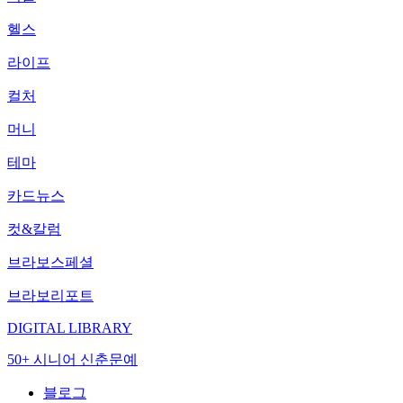
헬스
라이프
컬처
머니
테마
카드뉴스
컷&칼럼
브라보스페셜
브라보리포트
DIGITAL LIBRARY
50+ 시니어 신춘문예
블로그