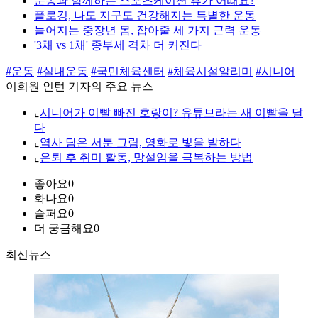
운동과 함께하는 스포츠케이션 휴가 어때요?
플로깅, 나도 지구도 건강해지는 특별한 운동
늘어지는 중장년 몸, 잡아줄 세 가지 근력 운동
'3채 vs 1채' 종부세 격차 더 커진다
#운동
#실내운동
#국민체육센터
#체육시설알리미
#시니어
이희원 인턴 기자의 주요 뉴스
⌞
시니어가 이빨 빠진 호랑이? 유튜브라는 새 이빨을 달
다
⌞
역사 담은 서툰 그림, 영화로 빛을 발하다
⌞
은퇴 후 취미 활동, 망설임을 극복하는 방법
좋아요
0
화나요
0
슬퍼요
0
더 궁금해요
0
최신뉴스