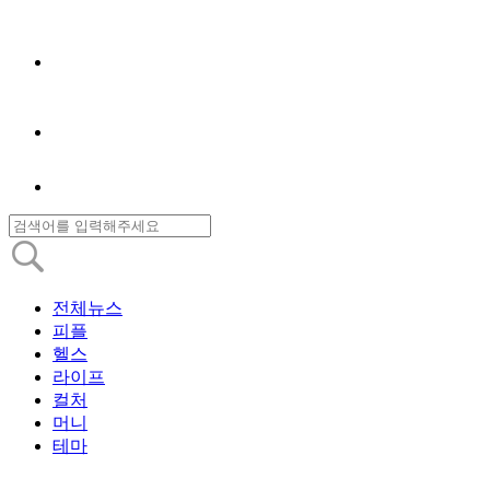
전체뉴스
피플
헬스
라이프
컬처
머니
테마