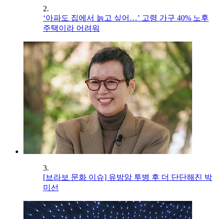
2.
‘아파도 집에서 늙고 싶어…’ 고령 가구 40% 노후
주택이라 어려워
3.
[브라보 문화 이슈] 유방암 투병 후 더 단단해진 박
미선