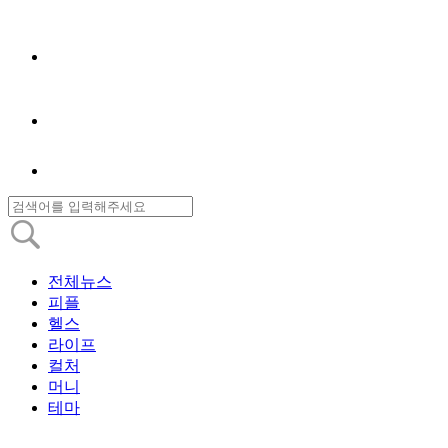
전체뉴스
피플
헬스
라이프
컬처
머니
테마