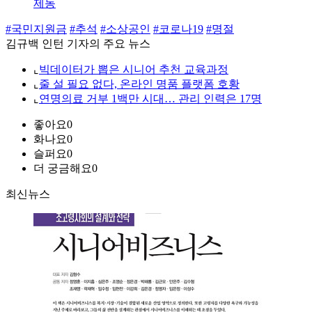
제동
#국민지원금
#추석
#소상공인
#코로나19
#명절
김규백 인턴 기자의 주요 뉴스
⌞
빅데이터가 뽑은 시니어 추천 교육과정
⌞
줄 설 필요 없다, 온라인 명품 플랫폼 호황
⌞
연명의료 거부 1백만 시대… 관리 인력은 17명
좋아요
0
화나요
0
슬퍼요
0
더 궁금해요
0
최신뉴스