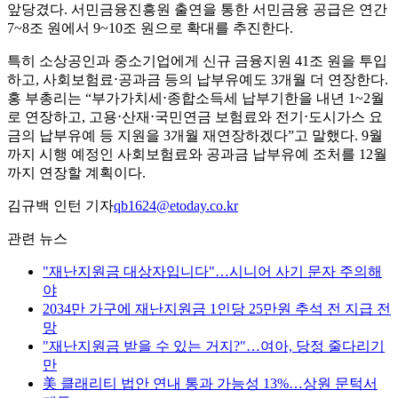
앞당겼다. 서민금융진흥원 출연을 통한 서민금융 공급은 연간
7~8조 원에서 9~10조 원으로 확대를 추진한다.
특히 소상공인과 중소기업에게 신규 금융지원 41조 원을 투입
하고, 사회보험료⋅공과금 등의 납부유예도 3개월 더 연장한다.
홍 부총리는 “부가가치세⋅종합소득세 납부기한을 내년 1~2월
로 연장하고, 고용⋅산재⋅국민연금 보험료와 전기⋅도시가스 요
금의 납부유예 등 지원을 3개월 재연장하겠다”고 말했다. 9월
까지 시행 예정인 사회보험료와 공과금 납부유예 조처를 12월
까지 연장할 계획이다.
김규백 인턴 기자
qb1624@etoday.co.kr
관련 뉴스
"재난지원금 대상자입니다"…시니어 사기 문자 주의해
야
2034만 가구에 재난지원금 1인당 25만원 추석 전 지급 전
망
"재난지원금 받을 수 있는 거지?"…여아, 당정 줄다리기
만
美 클래리티 법안 연내 통과 가능성 13%…상원 문턱서