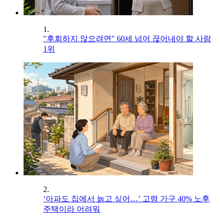
1.
"후회하지 않으려면" 60세 넘어 끊어내야 할 사람
1위
2.
‘아파도 집에서 늙고 싶어…’ 고령 가구 40% 노후
주택이라 어려워