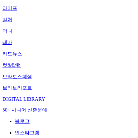
라이프
컬처
머니
테마
카드뉴스
컷&칼럼
브라보스페셜
브라보리포트
DIGITAL LIBRARY
50+ 시니어 신춘문예
블로그
인스타그램