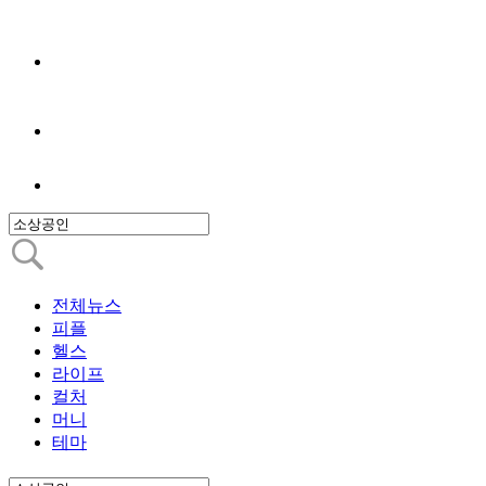
전체뉴스
피플
헬스
라이프
컬처
머니
테마