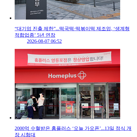
“대기업 진출 제한”...떡국떡·떡볶이떡 제조업, ‘생계형
적합업종’ 5년 연장
2026-08-07 06:52
2000억 수혈받은 홈플러스 ‘오늘 가오픈’...13일 정식 개
장 시험대