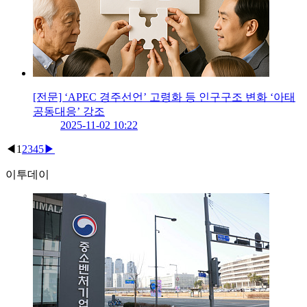
[전문] ‘APEC 경주선언’ 고령화 등 인구구조 변화 ‘아태
공동대응’ 강조
2025-11-02 10:22
◀
1
2
3
4
5
▶
이투데이