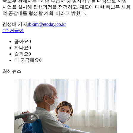
국토부 관계자는 "기존 수급자 중 임차가구를 대상으로 시범
사업을 실시해 집행과정을 점검하고, 제도에 대한 폭넓은 사회
적 공감대를 형성할 계획"이라고 밝혔다.
김성배 기자
sbkim@etoday.co.kr
#주거급여
좋아요
0
화나요
0
슬퍼요
0
더 궁금해요
0
최신뉴스