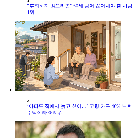
"후회하지 않으려면" 60세 넘어 끊어내야 할 사람
1위
2.
‘아파도 집에서 늙고 싶어…’ 고령 가구 40% 노후
주택이라 어려워