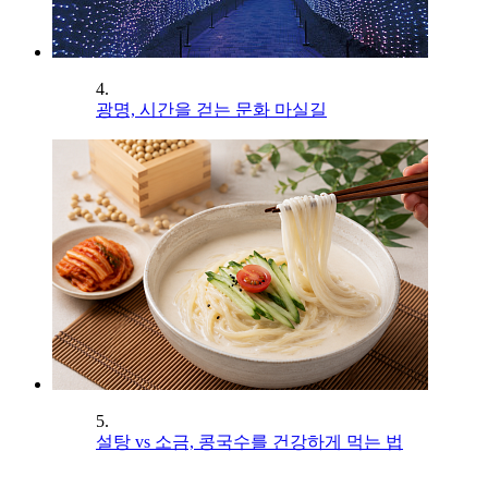
4.
광명, 시간을 걷는 문화 마실길
5.
설탕 vs 소금, 콩국수를 건강하게 먹는 법