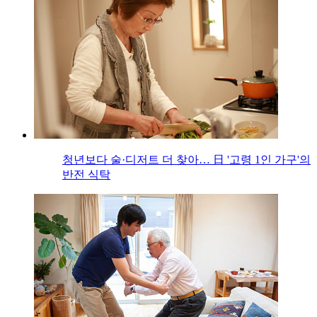
청년보다 술·디저트 더 찾아… 日 '고령 1인 가구'의
반전 식탁