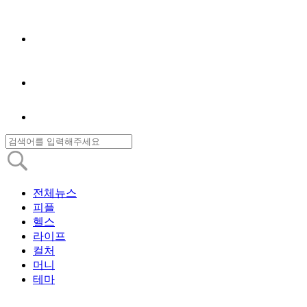
전체뉴스
피플
헬스
라이프
컬처
머니
테마