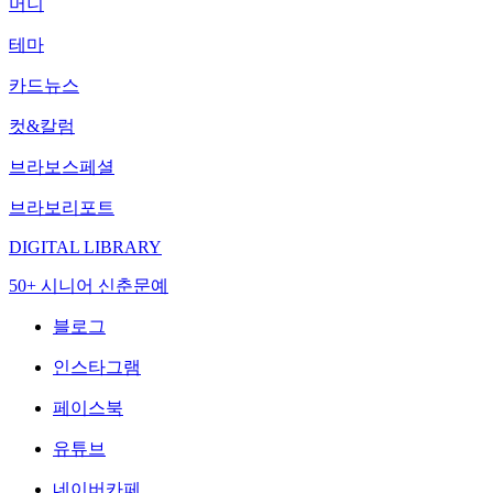
머니
테마
카드뉴스
컷&칼럼
브라보스페셜
브라보리포트
DIGITAL LIBRARY
50+ 시니어 신춘문예
블로그
인스타그램
페이스북
유튜브
네이버카페