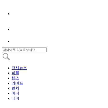
전체뉴스
피플
헬스
라이프
컬처
머니
테마