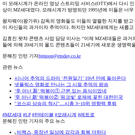
이 모래시계가 온라인 영상 스트리밍 서비스(OTT)에서 다시 인
상이 MZ세대였다. 모래시계가 방영되던 1995년에 이들은 너
왕자웨이(왕가위) 감독의 영화들도 이들의 열렬한 지지를 받고 있다. 
이 자신들의 과거이자 추억이다. 하지만 MZ세대에게는 새롭고
김효진 왓챠 콘텐츠 사업 담당 이사는 “이제 MZ세대들은 과거
들에 의해 20세기의 올드 콘텐츠들이 21세기에 새로운 생명력을
문혜진 인턴 기자
hjmoon@etoday.co.kr
관련 뉴스
시니어 추억의 드라마 ‘전원일기’ 19년 만에 돌아온다
넷플릭스 영화로 만나는 그 시절 추억의 팝송
‘辛 아닌 新’ 떡볶이① 근본 있는 음식이었네
'辛 아닌 新' 떡볶이② '핑크빛' 로제에 꽂힌 대한민국
"코스피 상승의 착시"…시총 3~10위 영향력 후퇴
#MZ세대
#LP
#턴테이블
#모래시계
#레트로
문혜진 인턴 기자의 주요 뉴스
⌞
비렉스, 중장년 일상에 감각과 회복 더하다