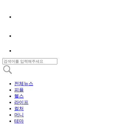
전체뉴스
피플
헬스
라이프
컬처
머니
테마