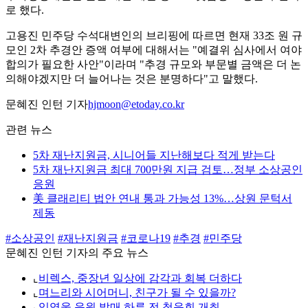
로 했다.
고용진 민주당 수석대변인의 브리핑에 따르면 현재 33조 원 규
모인 2차 추경안 증액 여부에 대해서는 "예결위 심사에서 여야
합의가 필요한 사안"이라며 "추경 규모와 부문별 금액은 더 논
의해야겠지만 더 늘어나는 것은 분명하다"고 말했다.
문혜진 인턴 기자
hjmoon@etoday.co.kr
관련 뉴스
5차 재난지원금, 시니어들 지난해보다 적게 받는다
5차 재난지원금 최대 700만원 지급 검토…정부 소상공인
응원
美 클래리티 법안 연내 통과 가능성 13%…상원 문턱서
제동
#소상공인
#재난지원금
#코로나19
#추경
#민주당
문혜진 인턴 기자의 주요 뉴스
⌞
비렉스, 중장년 일상에 감각과 회복 더하다
⌞
며느리와 시어머니, 친구가 될 수 있을까?
⌞
임영웅 음원 발매 하루 전 청음회 개최