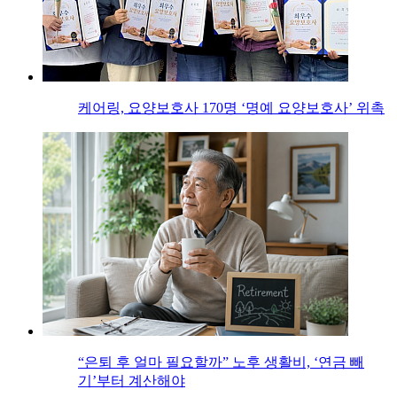
케어링, 요양보호사 170명 ‘명예 요양보호사’ 위촉
“은퇴 후 얼마 필요할까” 노후 생활비, ‘연금 빼
기’부터 계산해야