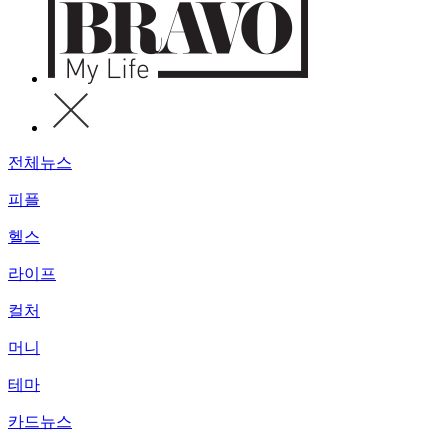
전체뉴스
피플
헬스
라이프
컬처
머니
테마
카드뉴스