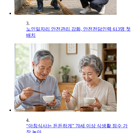
3.
노인일자리 안전관리 강화, 안전전담인력 613명 첫
배치
4.
“아침식사는 든든하게” 70세 이상 식생활 점수 가
장 높아