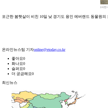
(사진
포근한 봄햇살이 비친 10일 낮 경기도 용인 에버랜드 동물원의 
온라인뉴스팀 기자
online@etoday.co.kr
좋아요
0
화나요
0
슬퍼요
0
더 궁금해요
0
최신뉴스