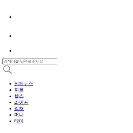
전체뉴스
피플
헬스
라이프
컬처
머니
테마