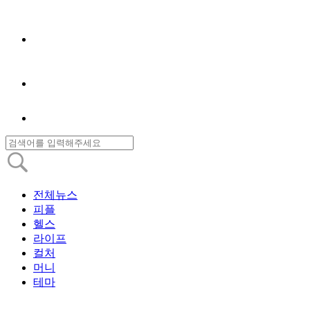
전체뉴스
피플
헬스
라이프
컬처
머니
테마