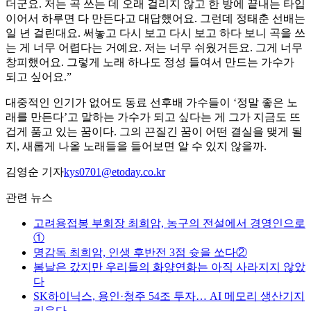
더군요. 저는 곡 쓰는 데 오래 걸리지 않고 한 방에 끝내는 타입
이어서 하루면 다 만든다고 대답했어요. 그런데 정태춘 선배는
일 년 걸린대요. 써놓고 다시 보고 다시 보고 하다 보니 곡을 쓰
는 게 너무 어렵다는 거예요. 저는 너무 쉬웠거든요. 그게 너무
창피했어요. 그렇게 노래 하나도 정성 들여서 만드는 가수가
되고 싶어요.”
대중적인 인기가 없어도 동료 선후배 가수들이 ‘정말 좋은 노
래를 만든다’고 말하는 가수가 되고 싶다는 게 그가 지금도 뜨
겁게 품고 있는 꿈이다. 그의 끈질긴 꿈이 어떤 결실을 맺게 될
지, 새롭게 나올 노래들을 들어보면 알 수 있지 않을까.
김영순 기자
kys0701@etoday.co.kr
관련 뉴스
고려용접봉 부회장 최희암, 농구의 전설에서 경영인으로
①
명감독 최희암, 인생 후반전 3점 슛을 쏘다②
봄날은 갔지만 우리들의 화양연화는 아직 사라지지 않았
다
SK하이닉스, 용인·청주 54조 투자… AI 메모리 생산기지
키운다