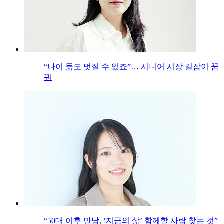
“나이 듦도 멋질 수 있죠”… 시니어 시장 길잡이 꿈
꿔
“50대 이후 만남, ‘지금의 삶’ 함께할 사람 찾는 것”