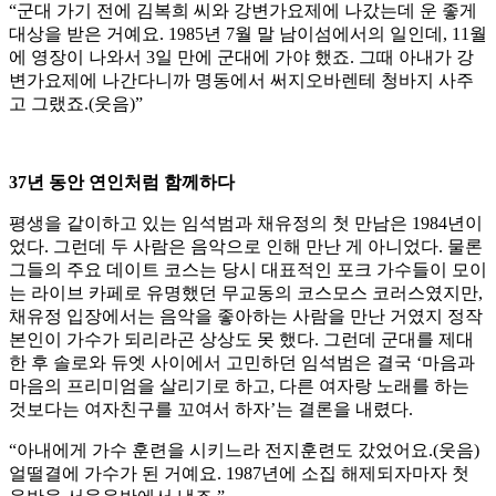
“군대 가기 전에 김복희 씨와 강변가요제에 나갔는데 운 좋게
대상을 받은 거예요. 1985년 7월 말 남이섬에서의 일인데, 11월
에 영장이 나와서 3일 만에 군대에 가야 했죠. 그때 아내가 강
변가요제에 나간다니까 명동에서 써지오바렌테 청바지 사주
고 그랬죠.(웃음)”
37년 동안 연인처럼 함께하다
평생을 같이하고 있는 임석범과 채유정의 첫 만남은 1984년이
었다. 그런데 두 사람은 음악으로 인해 만난 게 아니었다. 물론
그들의 주요 데이트 코스는 당시 대표적인 포크 가수들이 모이
는 라이브 카페로 유명했던 무교동의 코스모스 코러스였지만,
채유정 입장에서는 음악을 좋아하는 사람을 만난 거였지 정작
본인이 가수가 되리라곤 상상도 못 했다. 그런데 군대를 제대
한 후 솔로와 듀엣 사이에서 고민하던 임석범은 결국 ‘마음과
마음의 프리미엄을 살리기로 하고, 다른 여자랑 노래를 하는
것보다는 여자친구를 꼬여서 하자’는 결론을 내렸다.
“아내에게 가수 훈련을 시키느라 전지훈련도 갔었어요.(웃음)
얼떨결에 가수가 된 거예요. 1987년에 소집 해제되자마자 첫