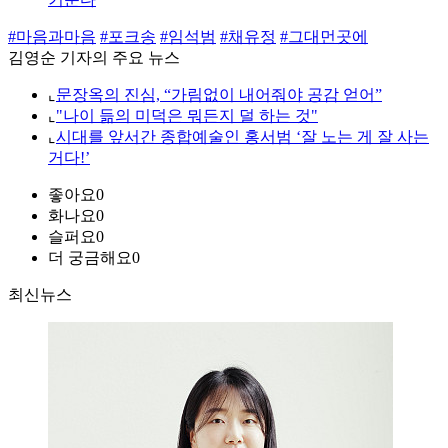
#마음과마음
#포크송
#임석범
#채유정
#그대먼곳에
김영순 기자의 주요 뉴스
⌞
문장옥의 진심, “가림없이 내어줘야 공감 얻어”
⌞
"나이 듦의 미덕은 뭐든지 덜 하는 것"
⌞
시대를 앞서간 종합예술인 홍서범 ‘잘 노는 게 잘 사는
거다!’
좋아요
0
화나요
0
슬퍼요
0
더 궁금해요
0
최신뉴스