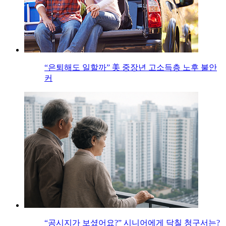
“은퇴해도 일할까” 美 중장년 고소득층 노후 불안
커
“공시지가 보셨어요?” 시니어에게 닥칠 청구서는?