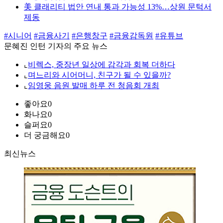
美 클래리티 법안 연내 통과 가능성 13%…상원 문턱서
제동
#시니어
#금융사기
#은행창구
#금융감독원
#유튜브
문혜진 인턴 기자의 주요 뉴스
⌞
비렉스, 중장년 일상에 감각과 회복 더하다
⌞
며느리와 시어머니, 친구가 될 수 있을까?
⌞
임영웅 음원 발매 하루 전 청음회 개최
좋아요
0
화나요
0
슬퍼요
0
더 궁금해요
0
최신뉴스