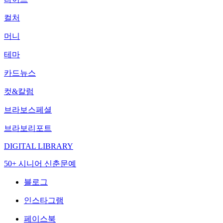
컬처
머니
테마
카드뉴스
컷&칼럼
브라보스페셜
브라보리포트
DIGITAL LIBRARY
50+ 시니어 신춘문예
블로그
인스타그램
페이스북