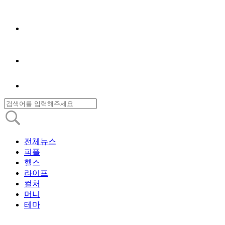
전체뉴스
피플
헬스
라이프
컬처
머니
테마