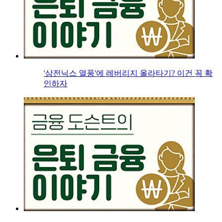
'삼전닉스 열풍'에 레버리지 올라타기? 이건 꼭 확
인하자