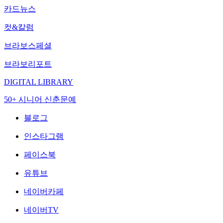
카드뉴스
컷&칼럼
브라보스페셜
브라보리포트
DIGITAL LIBRARY
50+ 시니어 신춘문예
블로그
인스타그램
페이스북
유튜브
네이버카페
네이버TV