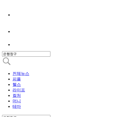
전체뉴스
피플
헬스
라이프
컬처
머니
테마