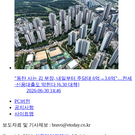
"동탄 사는 김 부장, 내일부터 주담대 6억→3.6억"…전세
·신용대출도 막힌다 [6.30 대책]
2026-06-30 14:46
PC버전
공지사항
사이트맵
보도자료 및 기사제보 : bravo@etoday.co.kr