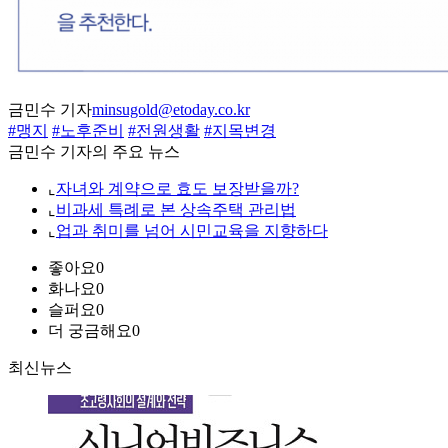
금민수 기자
minsugold@etoday.co.kr
#맹지
#노후준비
#전원생활
#지목변경
금민수 기자의 주요 뉴스
⌞
자녀와 계약으로 효도 보장받을까?
⌞
비과세 특례로 본 상속주택 관리법
⌞
업과 취미를 넘어 시민교육을 지향하다
좋아요
0
화나요
0
슬퍼요
0
더 궁금해요
0
최신뉴스