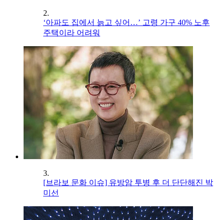
2.
‘아파도 집에서 늙고 싶어…’ 고령 가구 40% 노후
주택이라 어려워
3.
[브라보 문화 이슈] 유방암 투병 후 더 단단해진 박
미선