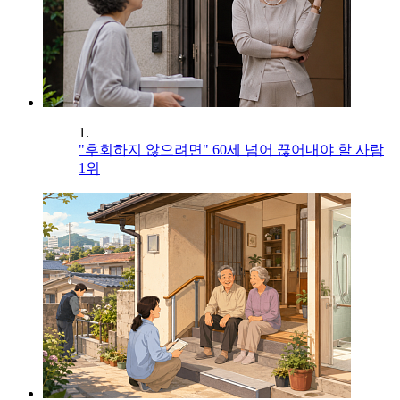
1.
"후회하지 않으려면" 60세 넘어 끊어내야 할 사람
1위