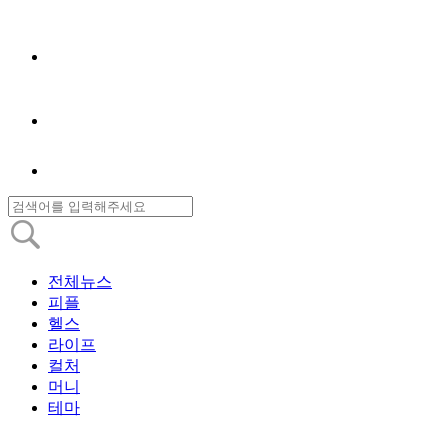
전체뉴스
피플
헬스
라이프
컬처
머니
테마