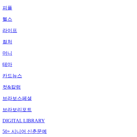
피플
헬스
라이프
컬처
머니
테마
카드뉴스
컷&칼럼
브라보스페셜
브라보리포트
DIGITAL LIBRARY
50+ 시니어 신춘문예