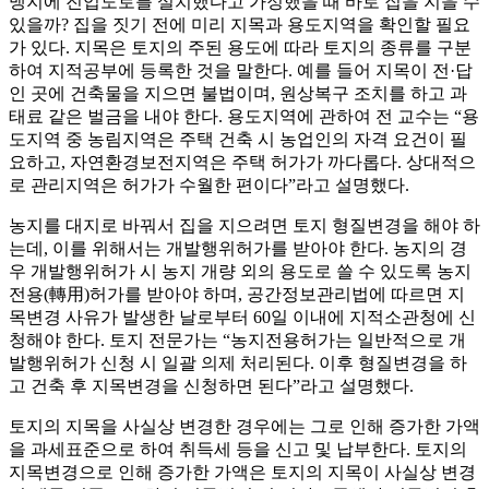
맹지에 진입도로를 설치했다고 가정했을 때 바로 집을 지을 수
있을까? 집을 짓기 전에 미리 지목과 용도지역을 확인할 필요
가 있다. 지목은 토지의 주된 용도에 따라 토지의 종류를 구분
하여 지적공부에 등록한 것을 말한다. 예를 들어 지목이 전·답
인 곳에 건축물을 지으면 불법이며, 원상복구 조치를 하고 과
태료 같은 벌금을 내야 한다. 용도지역에 관하여 전 교수는 “용
도지역 중 농림지역은 주택 건축 시 농업인의 자격 요건이 필
요하고, 자연환경보전지역은 주택 허가가 까다롭다. 상대적으
로 관리지역은 허가가 수월한 편이다”라고 설명했다.
농지를 대지로 바꿔서 집을 지으려면 토지 형질변경을 해야 하
는데, 이를 위해서는 개발행위허가를 받아야 한다. 농지의 경
우 개발행위허가 시 농지 개량 외의 용도로 쓸 수 있도록 농지
전용(轉用)허가를 받아야 하며, 공간정보관리법에 따르면 지
목변경 사유가 발생한 날로부터 60일 이내에 지적소관청에 신
청해야 한다. 토지 전문가는 “농지전용허가는 일반적으로 개
발행위허가 신청 시 일괄 의제 처리된다. 이후 형질변경을 하
고 건축 후 지목변경을 신청하면 된다”라고 설명했다.
토지의 지목을 사실상 변경한 경우에는 그로 인해 증가한 가액
을 과세표준으로 하여 취득세 등을 신고 및 납부한다. 토지의
지목변경으로 인해 증가한 가액은 토지의 지목이 사실상 변경