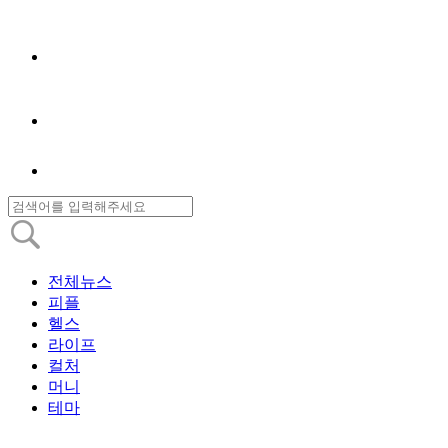
전체뉴스
피플
헬스
라이프
컬처
머니
테마