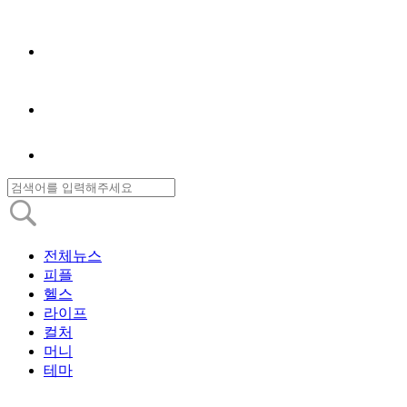
전체뉴스
피플
헬스
라이프
컬처
머니
테마