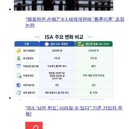
“해로하면 손해?” 8·3 세제개편에 ‘황혼이혼’ 조장
논란
“ISA ‘남은 한도’ 사라질 수 있다” 기존 가입자 주
목!