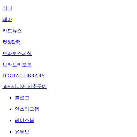
머니
테마
카드뉴스
컷&칼럼
브라보스페셜
브라보리포트
DIGITAL LIBRARY
50+ 시니어 신춘문예
블로그
인스타그램
페이스북
유튜브