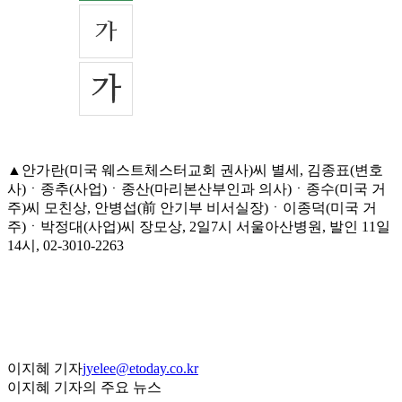
▲안가란(미국 웨스트체스터교회 권사)씨 별세, 김종표(변호
사)ㆍ종추(사업)ㆍ종산(마리본산부인과 의사)ㆍ종수(미국 거
주)씨 모친상, 안병섭(前 안기부 비서실장)ㆍ이종덕(미국 거
주)ㆍ박정대(사업)씨 장모상, 2일7시 서울아산병원, 발인 11일
14시, 02-3010-2263
이지혜 기자
jyelee@etoday.co.kr
이지혜 기자의 주요 뉴스