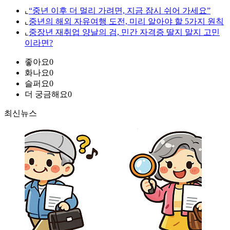
⌞
“중년 이후 더 멀리 가려면, 지금 잠시 쉬어 가세요”
⌞
중년의 해외 자유여행 도전, 미리 알아야 할 5가지 원칙
⌞
중장년 재취업 양날의 검, 민간 자격증 딸지 말지 고민
이라면?
좋아요
0
화나요
0
슬퍼요
0
더 궁금해요
0
최신뉴스