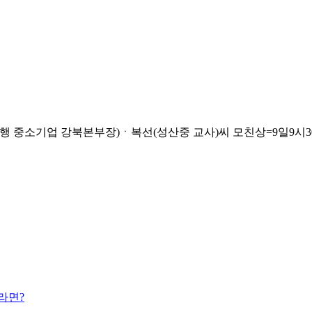
소기업 강북본부장)ㆍ복선(성산중 교사)씨 모친상=9일9시30분 삼성
라면?