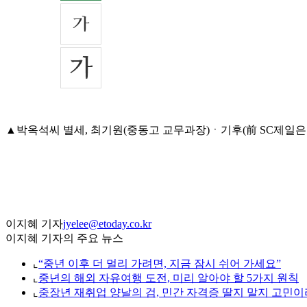
▲박옥석씨 별세, 최기원(중동고 교무과장)ㆍ기후(前 SC제일은행 중
이지혜 기자
jyelee@etoday.co.kr
이지혜 기자의 주요 뉴스
⌞
“중년 이후 더 멀리 가려면, 지금 잠시 쉬어 가세요”
⌞
중년의 해외 자유여행 도전, 미리 알아야 할 5가지 원칙
⌞
중장년 재취업 양날의 검, 민간 자격증 딸지 말지 고민이