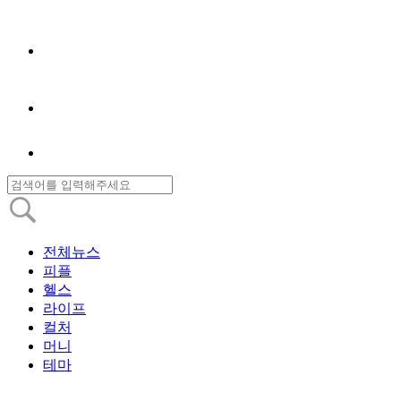
전체뉴스
피플
헬스
라이프
컬처
머니
테마