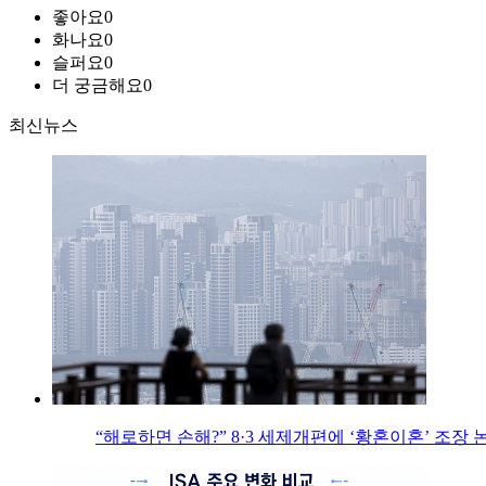
좋아요
0
화나요
0
슬퍼요
0
더 궁금해요
0
최신뉴스
“해로하면 손해?” 8·3 세제개편에 ‘황혼이혼’ 조장 