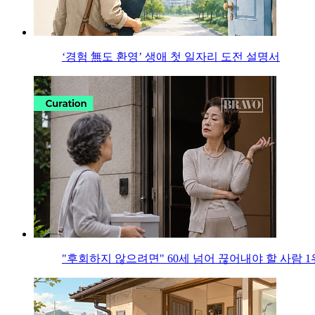
‘경험 無도 환영’ 생애 첫 일자리 도전 설명서
"후회하지 않으려면" 60세 넘어 끊어내야 할 사람 1