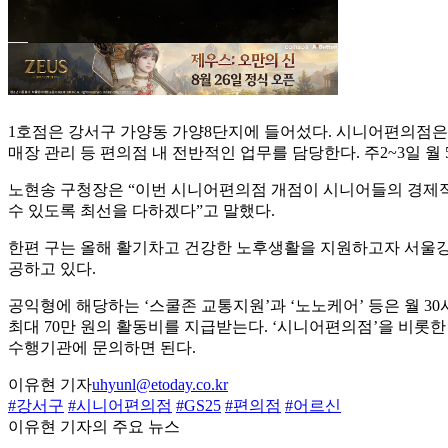
1호점은 강서구 가양동 가양8단지에 들어섰다. 시니어편의점은 만
매장 관리 등 편의점 내 전반적인 업무를 담당한다. 주2~3일 월 
노현송 구청장은 “이번 시니어편의점 개점이 시니어들의 경제적
수 있도록 최선을 다하겠다”고 말했다.
한편 구는 올해 활기차고 건강한 노후생활을 지원하고자 서울강
공하고 있다.
공익형에 해당하는 ‘스쿨존 교통지원’과 ‘노노케어’ 등은 월 30
최대 70만 원의 활동비를 지급받는다. ‘시니어편의점’을 비롯
수행기관에 문의하면 된다.
이유현 기자
uhyunl@etoday.co.kr
#강서구
#시니어편의점
#GS25
#편의점
#어르신
이유현 기자의 주요 뉴스