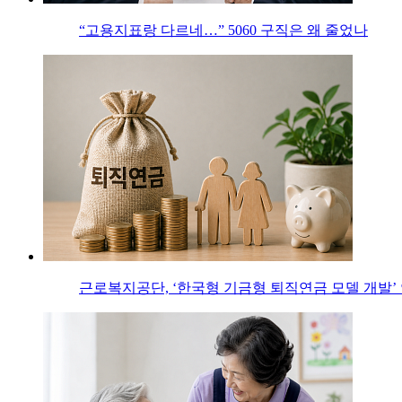
“고용지표랑 다르네…” 5060 구직은 왜 줄었나
근로복지공단, ‘한국형 기금형 퇴직연금 모델 개발’