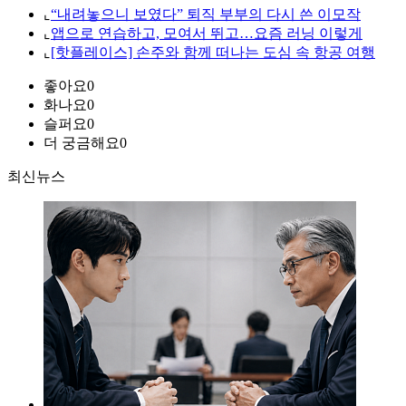
⌞
“내려놓으니 보였다” 퇴직 부부의 다시 쓴 이모작
⌞
앱으로 연습하고, 모여서 뛰고…요즘 러닝 이렇게
⌞
[핫플레이스] 손주와 함께 떠나는 도심 속 항공 여행
좋아요
0
화나요
0
슬퍼요
0
더 궁금해요
0
최신뉴스