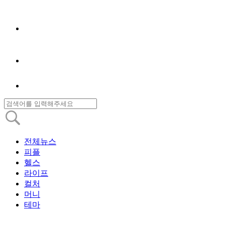
전체뉴스
피플
헬스
라이프
컬처
머니
테마