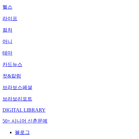
헬스
라이프
컬처
머니
테마
카드뉴스
컷&칼럼
브라보스페셜
브라보리포트
DIGITAL LIBRARY
50+ 시니어 신춘문예
블로그