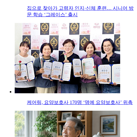
집으로 찾아가 고령자 인지·신체 훈련… 시니어 방
문 학습 ‘그레이스’ 출시
케어링, 요양보호사 170명 ‘명예 요양보호사’ 위촉