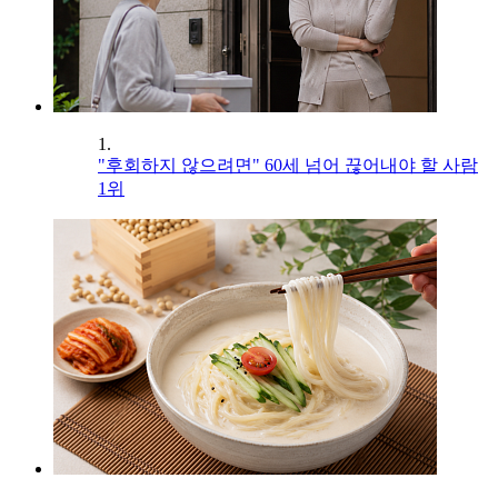
1.
"후회하지 않으려면" 60세 넘어 끊어내야 할 사람
1위