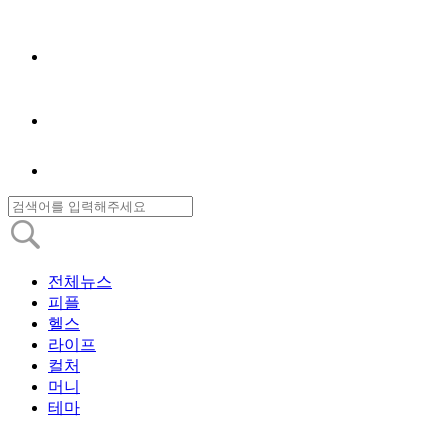
전체뉴스
피플
헬스
라이프
컬처
머니
테마