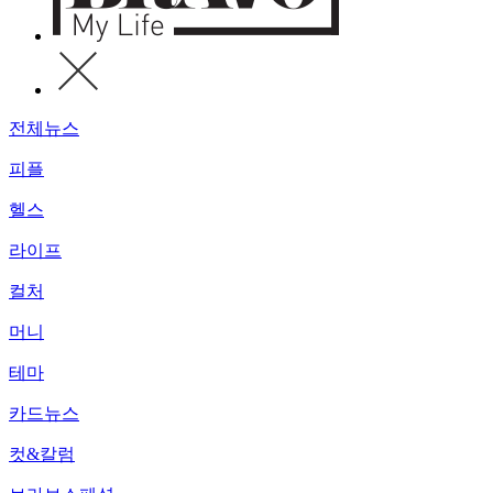
전체뉴스
피플
헬스
라이프
컬처
머니
테마
카드뉴스
컷&칼럼