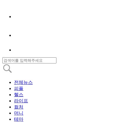
전체뉴스
피플
헬스
라이프
컬처
머니
테마