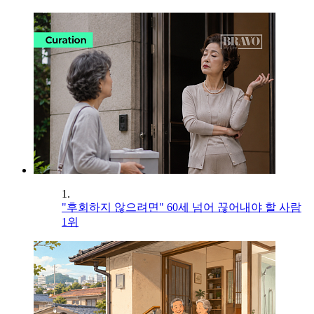
1.
"후회하지 않으려면" 60세 넘어 끊어내야 할 사람
1위