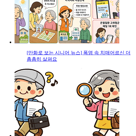
[만화로 보는 시니어 뉴스] 폭염 속 치매어르신 더
촘촘히 살펴요