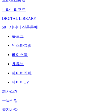
브라보스페셜
브라보리포트
DIGITAL LIBRARY
50+ 시니어 신춘문예
블로그
인스타그램
페이스북
유튜브
네이버카페
네이버TV
회사소개
구독신청
공지사항