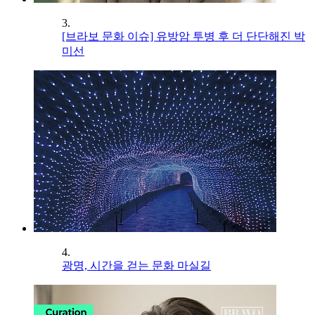
3.
[브라보 문화 이슈] 유방암 투병 후 더 단단해진 박
미선
4.
광명, 시간을 걷는 문화 마실길