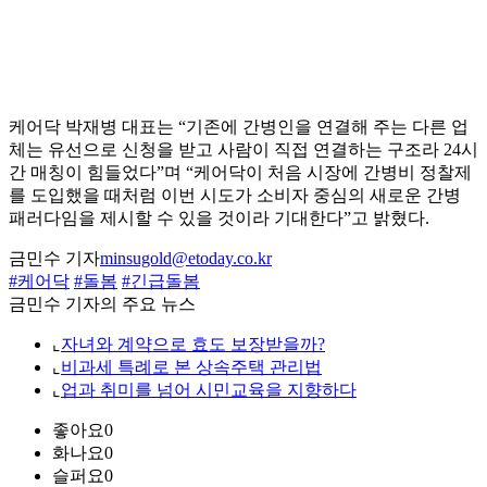
케어닥 박재병 대표는 “기존에 간병인을 연결해 주는 다른 업
체는 유선으로 신청을 받고 사람이 직접 연결하는 구조라 24시
간 매칭이 힘들었다”며 “케어닥이 처음 시장에 간병비 정찰제
를 도입했을 때처럼 이번 시도가 소비자 중심의 새로운 간병
패러다임을 제시할 수 있을 것이라 기대한다”고 밝혔다.
금민수 기자
minsugold@etoday.co.kr
#케어닥
#돌봄
#긴급돌봄
금민수 기자의 주요 뉴스
⌞
자녀와 계약으로 효도 보장받을까?
⌞
비과세 특례로 본 상속주택 관리법
⌞
업과 취미를 넘어 시민교육을 지향하다
좋아요
0
화나요
0
슬퍼요
0