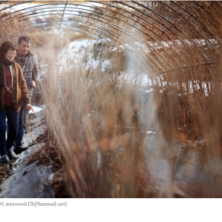
inwook19@hanmail.net)