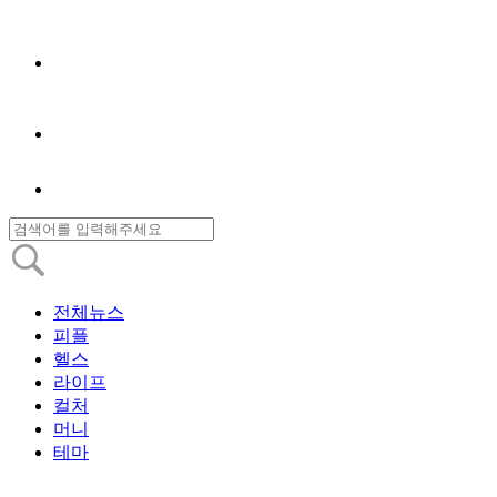
전체뉴스
피플
헬스
라이프
컬처
머니
테마