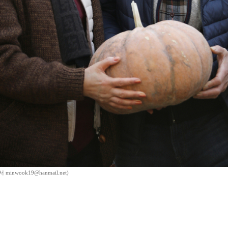
inwook19@hanmail.net)