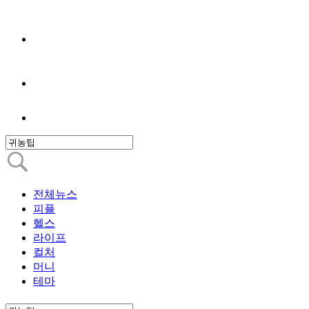
전체뉴스
피플
헬스
라이프
컬처
머니
테마