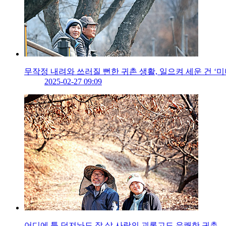
무작정 내려와 쓰러질 뻔한 귀촌 생활, 일으켜 세운 건 ‘미
2025-02-27 09:09
어디에 툭 던져놔도 잘 살 사람의 괴롭고도 유쾌한 귀촌