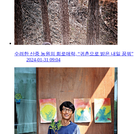
수려한 산중 농원의 희로애락, “귀촌으로 밝은 내일 꿈꿔”
2024-01-31 09:04