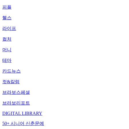
피플
헬스
라이프
컬처
머니
테마
카드뉴스
컷&칼럼
브라보스페셜
브라보리포트
DIGITAL LIBRARY
50+ 시니어 신춘문예