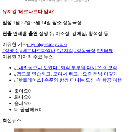
▲뮤지컬 '베르나르다 알바' 포스터(정동극장)
뮤지컬 '베르나르다 알바'
일정
1월 22일~3월 14일
장소
정동극장
연출
연태흠
출연
정영주, 이소정, 강애심, 황석정 등
이유현 기자
uhyunl@etoday.co.kr
#정영주
#베르나르다알바
#뮤지컬
#정동극장
#인터뷰
이유현 기자의 주요 뉴스
⌞
“내려놓으니 보였다” 퇴직 부부의 다시 쓴 이모작
⌞
앱으로 연습하고, 모여서 뛰고…요즘 러닝 이렇게
⌞
[핫플레이스] 손주와 함께 떠나는 도심 속 항공 여행
좋아요
0
화나요
0
슬퍼요
0
더 궁금해요
0
최신뉴스