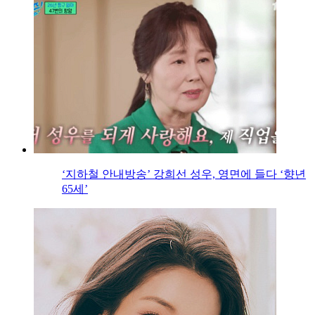
‘지하철 안내방송’ 강희선 성우, 영면에 들다 ‘향년
65세’