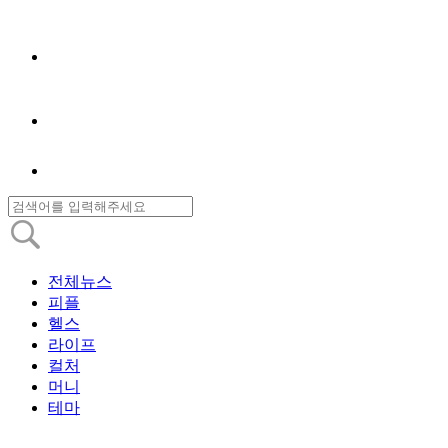
전체뉴스
피플
헬스
라이프
컬처
머니
테마