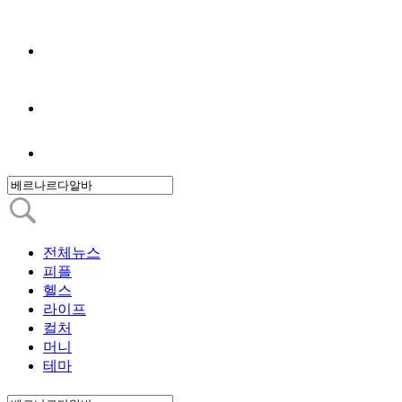
전체뉴스
피플
헬스
라이프
컬처
머니
테마