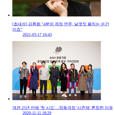
[초대석] 김환희 "4분의 격정 연주, 날갯짓 펼치는 순간
이죠"
2021-05-17 16:43
개관 25년 만에 '첫 시도'…정동극장 '시즌제' 론칭한 이유
2020-11-11 18:29