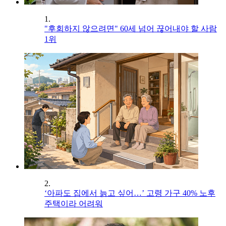
1.
"후회하지 않으려면" 60세 넘어 끊어내야 할 사람
1위
2.
‘아파도 집에서 늙고 싶어…’ 고령 가구 40% 노후
주택이라 어려워