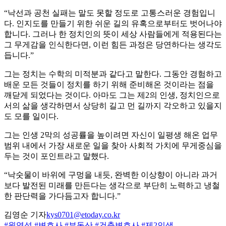
“낙선과 공천 실패는 말도 못할 정도로 고통스러운 경험입니
다. 인지도를 만들기 위한 쉬운 길의 유혹으로부터도 벗어나야
합니다. 그러나 한 정치인의 뜻이 세상 사람들에게 적용된다는
그 무게감을 인식한다면, 이런 힘든 과정은 당연하다는 생각도
듭니다.”
그는 정치는 수학의 미적분과 같다고 말한다. 그동안 경험하고
배운 모든 것들이 정치를 하기 위해 준비해온 것이라는 점을
깨닫게 되었다는 것이다. 아마도 그는 제2의 인생, 정치인으로
서의 삶을 생각하면서 상당히 길고 먼 길까지 각오하고 있을지
도 모를 일이다.
그는 인생 2막의 성공률을 높이려면 자신이 일평생 해온 업무
범위 내에서 가장 새로운 일을 찾아 사회적 가치에 무게중심을
두는 것이 포인트라고 말했다.
“낙숫물이 바위에 구멍을 내듯, 완벽한 이상향이 아니라 과거
보다 발전된 미래를 만든다는 생각으로 부단히 노력하고 냉철
한 판단력을 가다듬고자 합니다.”
김영순 기자
kys0701@etoday.co.kr
#원영섭
#변호사
#부동산
#건축변호사
#제2인생