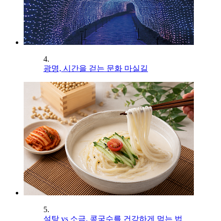
4.
광명, 시간을 걷는 문화 마실길
5.
설탕 vs 소금, 콩국수를 건강하게 먹는 법