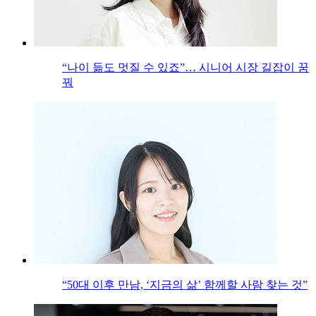
“나이 듦도 멋질 수 있죠”… 시니어 시장 길잡이 꿈
꿔
“50대 이후 만남, ‘지금의 삶’ 함께할 사람 찾는 것”