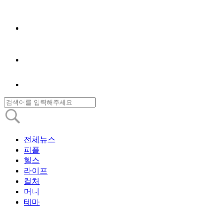
전체뉴스
피플
헬스
라이프
컬처
머니
테마