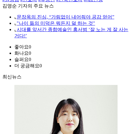
김영순 기자의 주요 뉴스
⌞
문장옥의 진심, “가림없이 내어줘야 공감 얻어”
⌞
"나이 듦의 미덕은 뭐든지 덜 하는 것"
⌞
시대를 앞서간 종합예술인 홍서범 ‘잘 노는 게 잘 사는
거다!’
좋아요
0
화나요
0
슬퍼요
0
더 궁금해요
0
최신뉴스