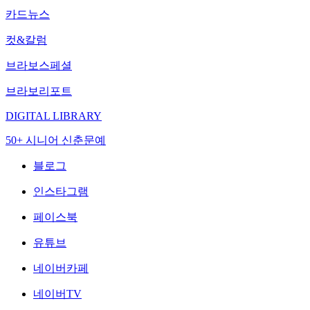
카드뉴스
컷&칼럼
브라보스페셜
브라보리포트
DIGITAL LIBRARY
50+ 시니어 신춘문예
블로그
인스타그램
페이스북
유튜브
네이버카페
네이버TV