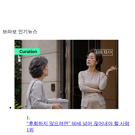
브라보 인기뉴스
1.
"후회하지 않으려면" 60세 넘어 끊어내야 할 사람
1위