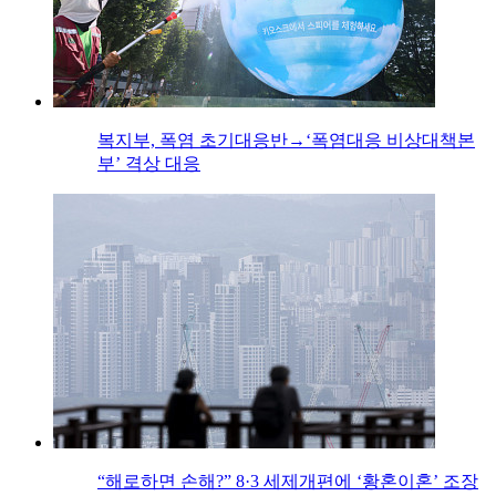
복지부, 폭염 초기대응반→‘폭염대응 비상대책본
부’ 격상 대응
“해로하면 손해?” 8·3 세제개편에 ‘황혼이혼’ 조장