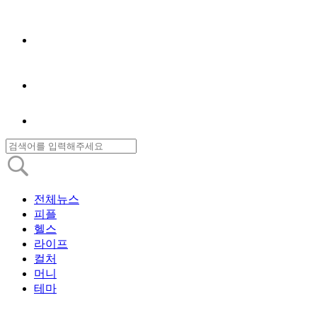
전체뉴스
피플
헬스
라이프
컬처
머니
테마