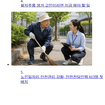
4.
팔자주름 생겨 고민이라면 지금 해야 할 일
5.
노인일자리 안전관리 강화, 안전전담인력 613명 첫
배치