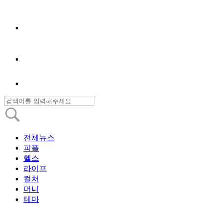
전체뉴스
피플
헬스
라이프
컬처
머니
테마