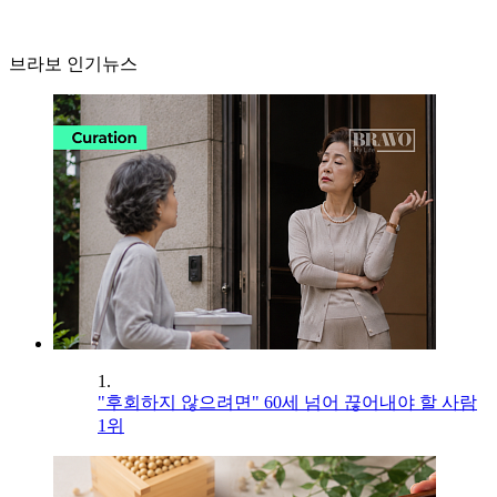
브라보 인기뉴스
1.
"후회하지 않으려면" 60세 넘어 끊어내야 할 사람
1위