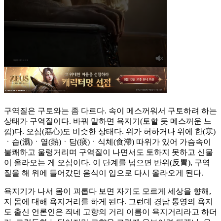
구역질은 구토와는 좀 다르다. 속이 메스꺼워서 구토하려 하는
상태가 구역질이다. 바꿔 말하면 욕지기(토할 듯 메스꺼운 느
낌)다. 오심(惡心)도 비슷한 상태다. 위가 허하거나 위에 한(寒)
ㆍ습(濕)ㆍ열(熱)ㆍ담(痰)ㆍ식체(食滯) 따위가 있어 가슴속이
불쾌하고 울렁거리며 구역질이 나면서도 토하지 못하고 신물
이 올라오는 게 오심이다. 이 단계를 넘으면 반위(反胃), 구역
질을 해 위에 들어갔던 음식이 입으로 다시 올라오게 된다.
욕지기가 나서 몸이 괴롭다 보면 자기도 모르게 세상을 향해,
지 몸에 대해 욕지거리를 하게 된다. 그런데 경남 통영의 욕지
도 출신 언론인은 즤네 고향의 거리 이름이 욕지거리라고 하더