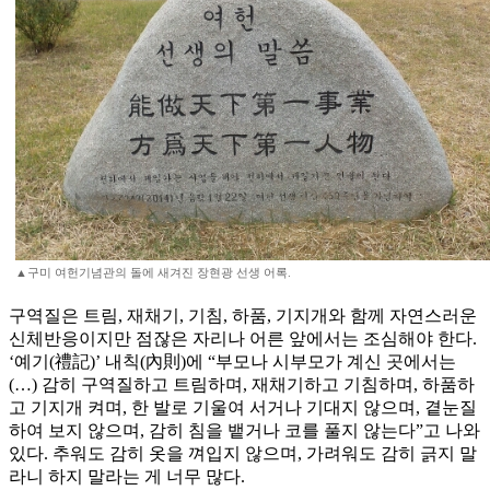
▲구미 여헌기념관의 돌에 새겨진 장현광 선생 어록.
구역질은 트림, 재채기, 기침, 하품, 기지개와 함께 자연스러운
신체반응이지만 점잖은 자리나 어른 앞에서는 조심해야 한다.
‘예기(禮記)’ 내칙(內則)에 “부모나 시부모가 계신 곳에서는
(…) 감히 구역질하고 트림하며, 재채기하고 기침하며, 하품하
고 기지개 켜며, 한 발로 기울여 서거나 기대지 않으며, 곁눈질
하여 보지 않으며, 감히 침을 뱉거나 코를 풀지 않는다”고 나와
있다. 추워도 감히 옷을 껴입지 않으며, 가려워도 감히 긁지 말
라니 하지 말라는 게 너무 많다.