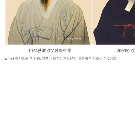
▲다산 정약용의 두 영정, 왼쪽이 장우성 작(1974), 오른쪽은 김호석 작(2009).