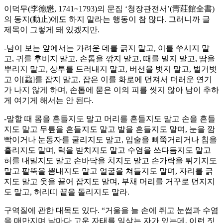
이덕무(李德懋, 1741~1793)의 문집 ‘청장관전서’(靑莊館全書)
의 동지(動止)에도 하지 말라는 행동이 참 많다. 그러니까 글
제목이 그렇게 돼 있겠지만.
-남이 보는 앞에서는 가려운 데를 긁지 말고, 이를 쑤시지 말
고, 귀를 후비지 말고, 손톱을 깎지 말고, 때를 밀지 말고, 땀을
뿌리지 말고, 상투를 드러내지 말고, 버선을 벗지 말고, 벌거벗
고 이[蝨]를 잡지 말고, 잡은 이를 화로에 던져서 더러운 연기
가 나지 않게 하며, 손톱에 묻은 이의 피를 씻지 않아 남이 추하
게 여기게 해서는 안 된다.
-말할 때 몸을 흔들지도 말고 머리를 흔들지도 말고 손을 흔들
지도 말고 무릎을 흔들지도 말고 발을 흔들지도 말며, 눈을 깜
빡이거나 눈동자를 굴리지도 말고, 입술을 삐쭉거리거나 침을
흘리지도 말며, 턱을 받치지도 말고 수염을 쓰다듬지도 말고
혀를 내밀지도 말고 손바닥을 치지도 말고 손가락을 튀기지도
말고 팔뚝을 뽐내지도 말고 얼굴을 쳐들지도 말며, 자리를 긁
지도 말고 옷을 끌어 잡지도 말며, 부채 머리를 거꾸로 던지지
도 말고, 허리띠 끝을 돌리지도 말라.
구역질에 관한 대목도 있다. “거울을 늘 손에 쥐고 눈썹과 수염
을 매만지며 날마다 고운 자태를 일삼는 자가 있는데, 이런 짓