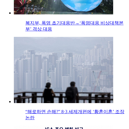
복지부, 폭염 초기대응반→‘폭염대응 비상대책본
부’ 격상 대응
“해로하면 손해?” 8·3 세제개편에 ‘황혼이혼’ 조장
논란