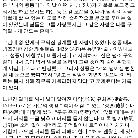
은 부녀의 행동이다. 옛날 어떤 천부(賤夫)가 거울을 보고 찡그
리기도 하고 웃기도 하는 등 온갖 모습을 짓다가 남의 이목을
기쁘게 할 수 있는 태도를 택해 습관적으로 용모를 꾸미는 일
이 있었는데 남들은 그를 사랑했지만 그 같은 사람은 나를 구
역질나게 만드는 존재다.”
그런데 왕 앞에서 구역질 핑계를 댄 사람이 있었다. 성종 때의
병조참판 김순명(金順命, 1435~1487)은 유명한 술꾼이었나보
다. 성종이 아침부터 비틀거린다고 지적하자 “신은 평소 구역
질이 나서 숨이 막혀 얼굴로 올라와 그런 것이지 술에 취했던
게 아닙니다”라고 변명했다. 그러자 성종은 “거의 넘어질 뻔한
걸 내 눈으로 봤다”면서 “병조는 직임이 가볍지 않으니 이 뒤
로는 몹시 취해 직무를 게을리하지 말라”고 훈계했다는 기록
이 있다.
11년간 일기를 써서 널리 알려진 미암(眉庵) 유희춘(柳希春,
1513~1577)은 가문의 생활수칙이라 할 수 있는 ‘정훈(庭訓)’ 내
편(內篇)에 이렇게 썼다. “무릇 존자(尊者) 앞에 앉을 때에는 반
드시 머리를 조금 낮추고 머리를 들지 않는다. 비록 방기(放氣,
방귀)는 소리 없이 내더라도 구역질이나 트림이나 재채기나
기침이 나오면 머리를 돌려 피해야 한다.” 해도 괜찮은 게 있으
니 그나마 참 다행이다. 소리만 내지 않으면 어른 앞에서 방귀