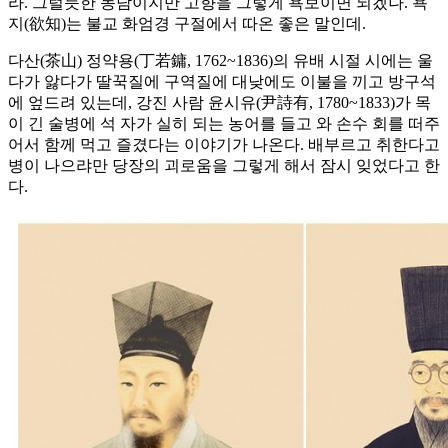
라. 그럴듯한 농담이지만 고향을 그렇게 욕보이면 되겠나. 욕
지(欲知)는 불교 화엄경 구절에서 따온 좋은 말인데.
다산(茶山) 정약용(丁若鏞, 1762~1836)의 유배 시절 시에는 울
다가 앓다가 딸꾹질에 구역질에 대낮에도 이불을 끼고 방구석
에 엎드려 있는데, 강진 사람 윤시유(尹詩有, 1780~1833)가 목
이 긴 술병에 석 자가 실히 되는 농어를 들고 와 손수 회를 떠주
어서 함께 먹고 즐겼다는 이야기가 나온다. 배부르고 취한다고
병이 나으랴만 당장의 괴로움을 그렇게 해서 잠시 잊었다고 한
다.