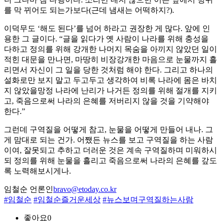
를 막 뀌어도 되는가보다(근데 냄새는 어떡하지?).
이덕무도 ‘해도 된다’를 넘어 하라고 권장한 게 많다. 앞에 인
용한 그 글이다. “글을 읽다가 옛 사람이 나라를 위해 충성을
다하고 정의를 위해 강개한 나머지 목숨을 아끼지 않았던 일이
적힌 대문을 만나면, 마땅히 비장강개한 마음으로 눈물까지 흘
리면서 자신이 그 일을 당한 것처럼 해야 한다. 그리고 하나의
설화로만 보지 말고 두고두고 생각하여 비록 나라에 몸은 바치
지 않았을망정 나라에 난리가 나거든 정의를 위해 절개를 지키
고, 죽음으로써 나라의 은혜를 저버리지 않을 것을 기약해야
한다.”
그런데 구역질을 어떻게 참고, 눈물을 어떻게 만들어 내나. 그
게 맘대로 되는 건가. 어쨌든 뉴스를 보고 구역질을 하는 사람
이여, 잘못되고 추하고 더러운 것은 계속 구역질하며 미워하시
되 정의를 위해 눈물을 흘리고 죽음으로써 나라의 은혜를 갚도
록 노력해보시게나.
임철순 언론인
bravo@etoday.co.kr
#임철순
#임철순즐거운세상
#뉴스보며구역질하는사람
좋아요
0