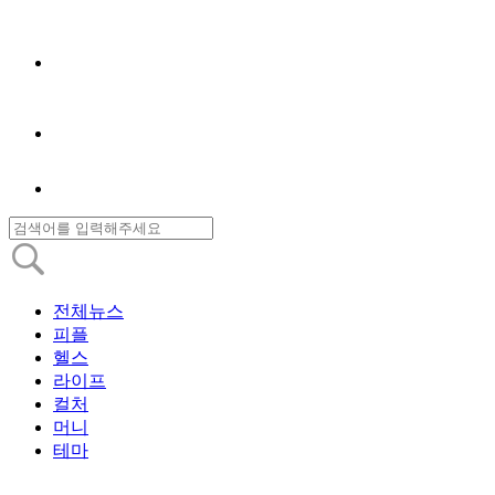
전체뉴스
피플
헬스
라이프
컬처
머니
테마