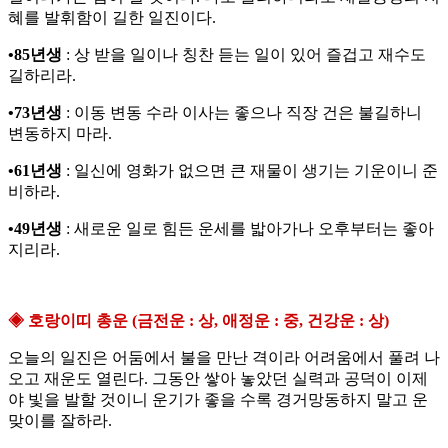
혜를 발휘함이 길한 일진이다.
•85년생
: 상 받을 일이나 칭찬 듣는 일이 있어 즐겁고 재수도
길하리라.
•73년생
: 이동 변동 수라 이사는 좋으나 직장 건은 불길하니
변동하지 마라.
•61년생
: 일신에 영화가 없으면 큰 재물이 생기는 기운이니 준
비하라.
•49년생
: 새로운 일로 힘든 운세를 밟아가나 오후부터는 좋아
지리라.
◈ 호랑이띠 총운 (금전운 : 상, 애정운 : 중, 건강운 : 상)
오늘의 일진은 어둠에서 불을 만난 격이라 어려움에서 풀려 나
오고 재운도 열린다. 그동안 쌓아 놓았던 실력과 공덕이 이제
야 빛을 발할 것이니 운기가 좋을 수록 경거망동하지 말고 운
맞이를 잘하라.