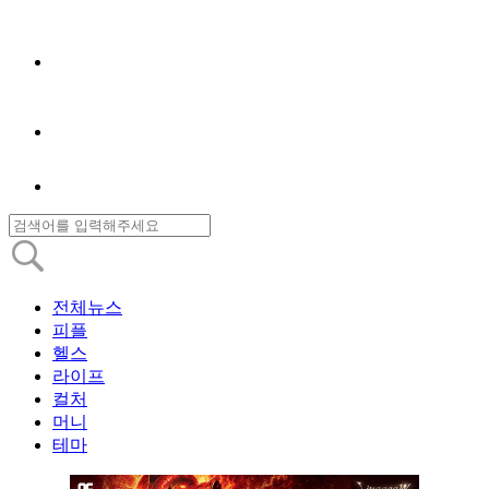
전체뉴스
피플
헬스
라이프
컬처
머니
테마