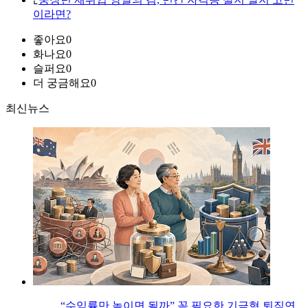
이라면?
좋아요
0
화나요
0
슬퍼요
0
더 궁금해요
0
최신뉴스
“수익률만 높이면 될까” 꼭 필요한 기금형 퇴직연