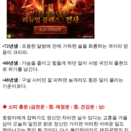
•72년생
: 조용한 달밤에 잔에 가득한 술을 희롱하는 격이라 얻
음이 크리라.
•60년생
: 가슴을 졸이고 힘들게 하던 일이 서방 귀인의 출현으
로 위기를 넘긴다.
•48년생
: 구설 시비만 잘 피하면 늦게라도 힘든 일이 풀리는
기운이로다.
◈ 소띠 총운 (금전운 : 중, 애정운 : 중, 건강운 : 상)
호랑이에게 잡혀가도 정신만 차리면 살수 있다는 교훈을 거울
삼아 오늘의 일진은 맑은 정신만 가지면 어떠한 어려운 일도
열어나가는 힘이 될 것이다. 다소 불리하더라도 재갈공명의 지