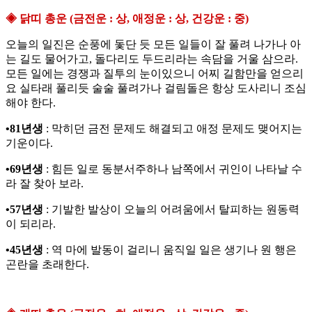
◈ 닭띠 총운 (금전운 : 상, 애정운 : 상, 건강운 : 중)
오늘의 일진은 순풍에 돛단 듯 모든 일들이 잘 풀려 나가나 아
는 길도 물어가고, 돌다리도 두드리라는 속담을 거울 삼으라.
모든 일에는 경쟁과 질투의 눈이있으니 어찌 길함만을 얻으리
요 실타래 풀리듯 술술 풀려가나 걸림돌은 항상 도사리니 조심
해야 한다.
•81년생
: 막히던 금전 문제도 해결되고 애정 문제도 맺어지는
기운이다.
•69년생
: 힘든 일로 동분서주하나 남쪽에서 귀인이 나타날 수
라 잘 찾아 보라.
•57년생
: 기발한 발상이 오늘의 어려움에서 탈피하는 원동력
이 되리라.
•45년생
: 역 마에 발동이 걸리니 움직일 일은 생기나 원 행은
곤란을 초래한다.