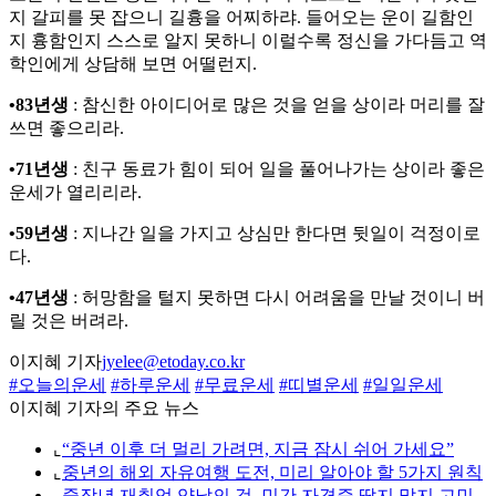
지 갈피를 못 잡으니 길흉을 어찌하랴. 들어오는 운이 길함인
지 흉함인지 스스로 알지 못하니 이럴수록 정신을 가다듬고 역
학인에게 상담해 보면 어떨런지.
•83년생
: 참신한 아이디어로 많은 것을 얻을 상이라 머리를 잘
쓰면 좋으리라.
•71년생
: 친구 동료가 힘이 되어 일을 풀어나가는 상이라 좋은
운세가 열리리라.
•59년생
: 지나간 일을 가지고 상심만 한다면 뒷일이 걱정이로
다.
•47년생
: 허망함을 털지 못하면 다시 어려움을 만날 것이니 버
릴 것은 버려라.
이지혜 기자
jyelee@etoday.co.kr
#오늘의운세
#하루운세
#무료운세
#띠별운세
#일일운세
이지혜 기자의 주요 뉴스
⌞
“중년 이후 더 멀리 가려면, 지금 잠시 쉬어 가세요”
⌞
중년의 해외 자유여행 도전, 미리 알아야 할 5가지 원칙
⌞
중장년 재취업 양날의 검, 민간 자격증 딸지 말지 고민