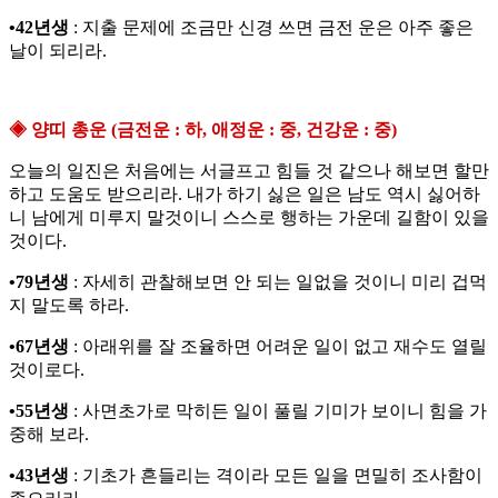
•42년생
: 지출 문제에 조금만 신경 쓰면 금전 운은 아주 좋은
날이 되리라.
◈ 양띠 총운 (금전운 : 하, 애정운 : 중, 건강운 : 중)
오늘의 일진은 처음에는 서글프고 힘들 것 같으나 해보면 할만
하고 도움도 받으리라. 내가 하기 싫은 일은 남도 역시 싫어하
니 남에게 미루지 말것이니 스스로 행하는 가운데 길함이 있을
것이다.
•79년생
: 자세히 관찰해보면 안 되는 일없을 것이니 미리 겁먹
지 말도록 하라.
•67년생
: 아래위를 잘 조율하면 어려운 일이 없고 재수도 열릴
것이로다.
•55년생
: 사면초가로 막히든 일이 풀릴 기미가 보이니 힘을 가
중해 보라.
•43년생
: 기초가 흔들리는 격이라 모든 일을 면밀히 조사함이