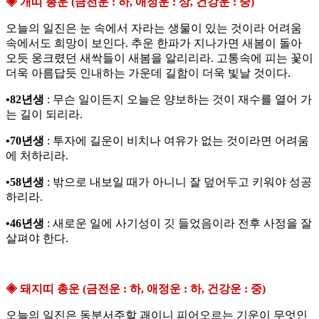
◈ 개띠 총운 (금전운 : 하, 애정운 : 상, 건강운 : 중)
오늘의 일진은 눈 속에서 자라는 생물이 있는 것이라 어려움
속에서도 희망이 보인다. 추운 한파가 지나가면 새봄이 돌아
오듯 웅크렸던 새싹들이 새봄을 알리리라. 고통속에 피는 꽃이
더욱 아름답듯 인내하는 가운데 길함이 더욱 빛날 것이다.
•82년생
: 무슨 일이든지 오늘은 양보하는 것이 재수를 열어 가
는 길이 되리라.
•70년생
: 투자에 길운이 비치나 여유가 없는 것이라면 어려움
에 처하리라.
•58년생
: 밖으로 내보일 때가 아니니 잘 덮어두고 키워야 성공
하리라.
•46년생
: 새로운 일에 사기성이 깃 들었음이라 전후 사정을 잘
살펴야 한다.
◈ 돼지띠 총운 (금전운 : 하, 애정운 : 하, 건강운 : 중)
오늘의 일진은 동분서주할 괘이니 피어오르는 기운이 무엇인