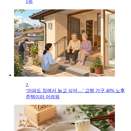
1위
2.
‘아파도 집에서 늙고 싶어…’ 고령 가구 40% 노후
주택이라 어려워