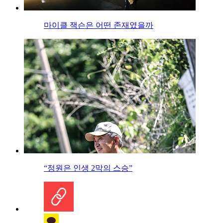
마이클 잭슨은 어떤 존재였을까
“정원은 인생 2막의 스승”