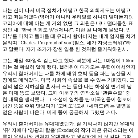
나는 신이 나서 미국 정치가 어떻고 한국 의회제도는 어떻고
하고 떠들어댔다(영어가 아니라 우리말로 하니까 얼마든지!).
코리아에 대해 아는 게 거의 없던 그 의원은 내내 떨떠름한 표
정인 채 “한국 의회도 양원제냐?”, 이런 걸 나에게 물었다. 인
터뷰를 마치고 돌아올 때 유리시 할아버지는 내게 엄지를 치켜
올리며 “Charles, I’m proud of you!(찰스, 네가 자랑스러워)”라
고 말했다. 자기 조카가 장한 일을 한 것처럼 즐거워하면서.
그는 매일 3마일씩 걷는다고 했다. 덕분에 나는 1마일이 1.6km
라는 걸 확실히 알게 됐다. 핼러윈이 다가오는 무렵이어서인지
유리시 할아버지는 나를 차에 태워 호박 등을 파는 농산물 시
장에도 데려갔다. 미국 사회의 속살을 볼 수 있는 기회였다. 그
집의 넓은 지하실을 혼자서 쓰는 동안 나는 화장실 변기에 남
은 미제 똥도 보았다. 그때 이문구의 연작소설 ‘관촌수필’ 중
한 대목을 생각했다. 그 소설에 열차를 탄 미국인들이 철로에
남긴 똥을 주워 맛보다가 ‘고바또’(고씨+세퍼드)라는 별명을
얻은 사람이 나온다. 미제 똥이 궁금해서 그랬던 거다.
유리시 할아버지는 유대계였던가. 잘 기억나지 않지만 유대의
‘유’ 자에다 ‘영광의 탈출’(Exodus)의 작가 레온 유리스라는 이
름이 유리시와 겹쳐져 유대계라고 생각하게 된 것 같다. 그때