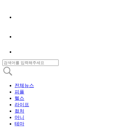
전체뉴스
피플
헬스
라이프
컬처
머니
테마