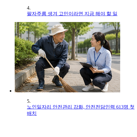
4.
팔자주름 생겨 고민이라면 지금 해야 할 일
5.
노인일자리 안전관리 강화, 안전전담인력 613명 첫
배치