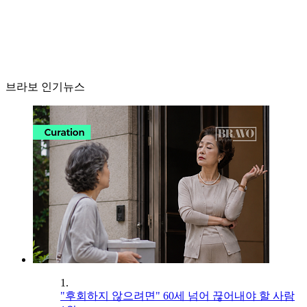
브라보 인기뉴스
1.
"후회하지 않으려면" 60세 넘어 끊어내야 할 사람