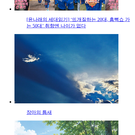
[윤나래의 세대읽기] ‘뜨개질하는 20대, 흠뻑쇼 가
는 50대’ 취향엔 나이가 없다
장마의 틈새