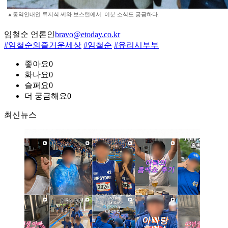
▲통역안내인 류지식 씨와 보스턴에서. 이분 소식도 궁금하다.
임철순 언론인
bravo@etoday.co.kr
#임철순의즐거운세상
#임철순
#유리시부부
좋아요
0
화나요
0
슬퍼요
0
더 궁금해요
0
최신뉴스