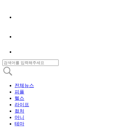
전체뉴스
피플
헬스
라이프
컬처
머니
테마