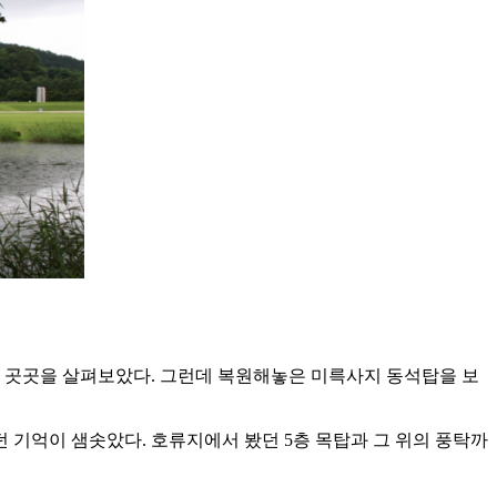
터 곳곳을 살펴보았다. 그런데 복원해놓은 미륵사지 동석탑을 보
던 기억이 샘솟았다. 호류지에서 봤던 5층 목탑과 그 위의 풍탁까