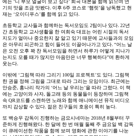
에는 ‘니 부모 얼굴이 보고 싶다’ 희곡 대본을 함께 읽으며 연
기의 맛을 조금 맛봤다. 이후 6주 코스로 ‘햄릿’을 낭독했고 현
재는 ‘오이디푸스’를 함께 읽고 있다.
초등학교 교사들과 함께하는 독서모임도 2팀이나 있다. 22년
간 초등학교 교사생활을 한 여희숙 대표는 어린 시절의 독서
지도가 얼마나 중요한지 잘 알고 있기 때문에 교사들과의 모임
은 아무리 피곤하고 힘이 들어도 이끌어나가고 있다. “어느 날
은 오전 오후 꽉 찬 독서모임을 하면서 하루가 어떻게 지나가
는지도 모를 때가 많지만 마음만은 너무 행복하다”며 환하게
웃는다.
이밖에 ‘그림책 따라 그리기 100일 프로젝트’도 있다. 그림책
한 권을 정해 그림을 그대로 따라 그리는 모임이다. 최근에는
안승준, 홍나리 작가의 ‘어느 날 우리는’을 따라 그렸다. 이 책
에는 고양이와 사자, 돌고래 등의 동물들이 등장하며 그림책
속 QR코드를 스캔하면 노래와 함께 애니메이션 뮤직 비디오
까지 감상할 수 있다. 젊은 친구들의 호응이 특히 높다.
또 백승우 감독이 진행하는 금요시네마는 2018년 8월부터 꾸
준하게 진행해왔다. 한 달에 한 번 매월 둘째 주 금요일 백 감독
이 큐레이션한 작품을 함께 보며 영화에 관한 이야기를 나눈