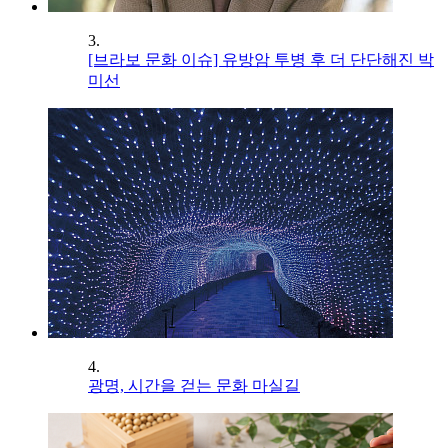
3.
[브라보 문화 이슈] 유방암 투병 후 더 단단해진 박
미선
4.
광명, 시간을 걷는 문화 마실길