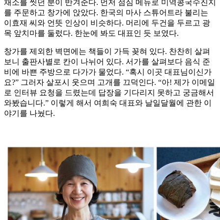
채소를 씻던 분이 반겨준다. 먼저 점심 메뉴로 미역콩국수진지
를 주문하고 창가에 앉았다. 한국의 마사 스튜어트라 불리는
이효재 씨와 언뜻 인상이 비슷하다. 머리에 두건을 두르고 광
목 앞치마를 둘렀다. 한눈에 봐도 대표인 듯 보였다.
창가를 제외한 벽면에는 책들이 가득 꽂혀 있다. 찬찬히 살펴
보니 출판사별로 칸이 나뉘어 있다. 서가를 살펴보다 음식 준
비에 바쁜 주방으로 다가가 물었다. “혹시 이곳 대표님이신가
요?” 그러자 살포시 웃으며 고개를 끄덕인다. “아! 제가 이메일
로 인터뷰 요청을 드렸는데 답장을 기다리지 못하고 궁금해서
와봤습니다.” 이렇게 해서 여희숙 대표와 날일달월에 관한 이
야기를 나눴다.