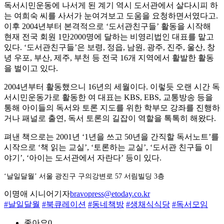
독서시민운동에 나서게 된 계기 역시 도서관에서 살다시피 하
는 여희숙 씨를 사서가 눈여겨보고 도움을 요청하면서였다고.
이후 2004년부터 본격적으로 ‘도서관친구들’ 활동을 시작해
현재 전국 회원 1만2000명에 달하는 비영리법인 대표를 맡고
있다. ‘도서관친구들’은 보령, 정읍, 남원, 광주, 진주, 울산, 창
녕 우포, 부산, 제주, 부천 등 전국 16개 지역에서 활발한 활동
을 벌이고 있다.
2004년부터 활동했으니 16년의 세월이다. 이렇듯 오랜 시간 독
서시민운동가로 활동한 여 대표는 KBS, EBS, 교통방송 등을
통해 아이들의 독서와 토론 지도를 위한 학부모 강좌를 진행하
거나 패널로 출연, 독서 토론의 길잡이 역할을 톡톡히 해왔다.
펴낸 책으로는 2001년 ‘1년을 쓰고 50년을 간직할 독서노트’를
시작으로 ‘책 읽는 교실’, ‘토론하는 교실’, ‘도서관 친구들 이
야기’, ‘아이는 도서관에서 자란다’ 등이 있다.
‘날일달월’ 서울 광진구 구의강변로 57 서림빌딩 3층
이명애 시니어기자
bravopress@etoday.co.kr
#날일달월
#북큐레이션
#동네책방
#생채식식당
#독서모임
좋아요
0