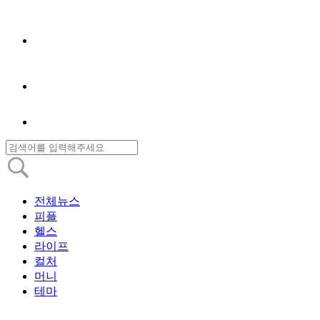
전체뉴스
피플
헬스
라이프
컬처
머니
테마