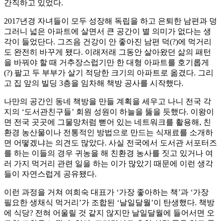
간직하고 있었다.
2017년경 자녀들이 모두 성장해 독립을 하고 은퇴한 남편과 덩
그러니 넓은 아파트에 살면서 큰 공간이 별 의미가 없다는 생
각이 들었단다. 그즈음 건강이 안 좋아진 남편 덕(?)에 먹거리
도 완전히 바꾸게 됐다. 이래저래 그동안 살아왔던 삶의 패턴
을 바꿔야 할 때 거추장스럽기만 한 대형 아파트를 호기롭게
(?) 팔고 두 부부가 살기 적당한 크기의 아파트로 옮겼다. 그리
고 집 앞의 빌딩 3층을 임차해 책방 공사를 시작했다.
나만의 공간인 동네 책방을 만들 계획을 세우고 나니 전국 각
지의 ‘도서관친구들’ 회원 성원이 하늘을 뚫을 듯했다. 이왕이
면 전국 곳곳에 그물망처럼 뻗어 있는 네트워크를 활용해, 친
환경 농산물이나 전통적인 방법으로 만드는 식재료를 소개하
면 어떻겠냐는 의견도 많았다. 사실 전국에서 도서관 서포터즈
를 하는 이들의 경우 귀농을 해 친환경 농사를 짓고 있거나 여
러 가지 먹거리 관련 일을 하는 이가 많았기 때문에 이런 생각
들이 자연스럽게 공유됐다.
이런 과정을 거쳐 여희숙 대표가 ‘가장 좋아하는 책’과 ‘가장
필요한 생채식 먹거리’가 조합된 ‘날일달월’이 탄생했다. 책방
에 식당? 전혀 어울릴 것 같지 않지만 날일달월에 들어서면 오