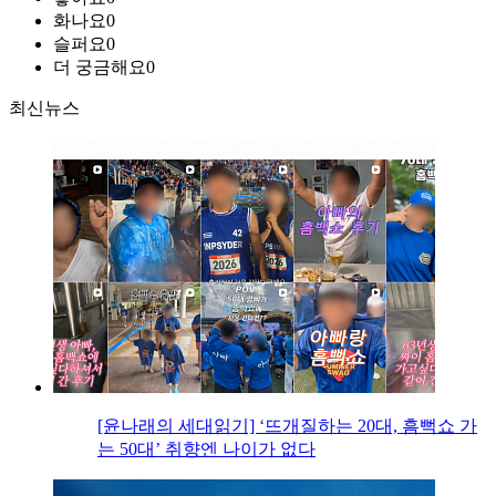
화나요
0
슬퍼요
0
더 궁금해요
0
최신뉴스
[윤나래의 세대읽기] ‘뜨개질하는 20대, 흠뻑쇼 가
는 50대’ 취향엔 나이가 없다