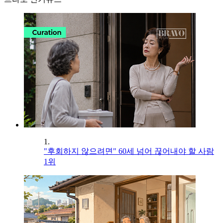
1.
"후회하지 않으려면" 60세 넘어 끊어내야 할 사람
1위