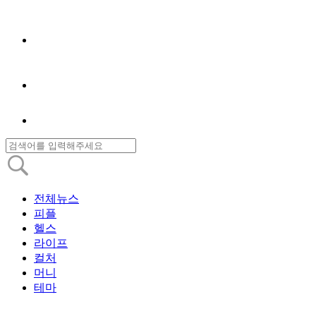
전체뉴스
피플
헬스
라이프
컬처
머니
테마