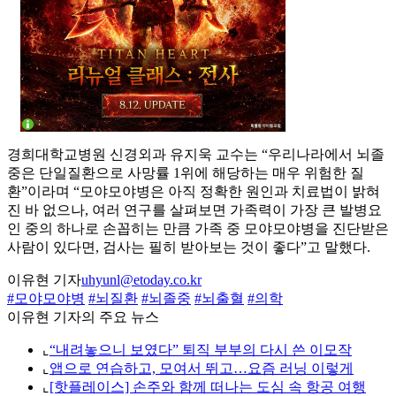
경희대학교병원 신경외과 유지욱 교수는 “우리나라에서 뇌졸
중은 단일질환으로 사망률 1위에 해당하는 매우 위험한 질
환”이라며 “모야모야병은 아직 정확한 원인과 치료법이 밝혀
진 바 없으나, 여러 연구를 살펴보면 가족력이 가장 큰 발병요
인 중의 하나로 손꼽히는 만큼 가족 중 모야모야병을 진단받은
사람이 있다면, 검사는 필히 받아보는 것이 좋다”고 말했다.
이유현 기자
uhyunl@etoday.co.kr
#모야모야병
#뇌질환
#뇌졸중
#뇌출혈
#의학
이유현 기자의 주요 뉴스
⌞
“내려놓으니 보였다” 퇴직 부부의 다시 쓴 이모작
⌞
앱으로 연습하고, 모여서 뛰고…요즘 러닝 이렇게
⌞
[핫플레이스] 손주와 함께 떠나는 도심 속 항공 여행