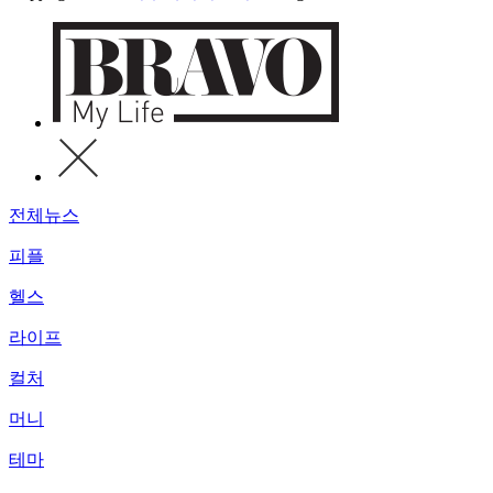
전체뉴스
피플
헬스
라이프
컬처
머니
테마