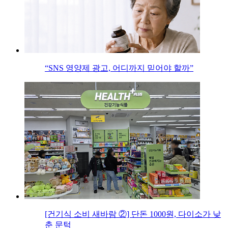
“SNS 영양제 광고, 어디까지 믿어야 할까”
[건기식 소비 새바람 ②] 단돈 1000원, 다이소가 낮
춘 문턱