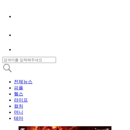
전체뉴스
피플
헬스
라이프
컬처
머니
테마