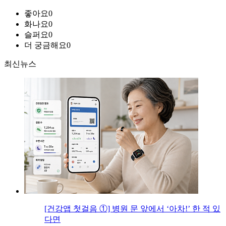
좋아요
0
화나요
0
슬퍼요
0
더 궁금해요
0
최신뉴스
[건강앱 첫걸음 ①] 병원 문 앞에서 ‘아차!’ 한 적 있
다면