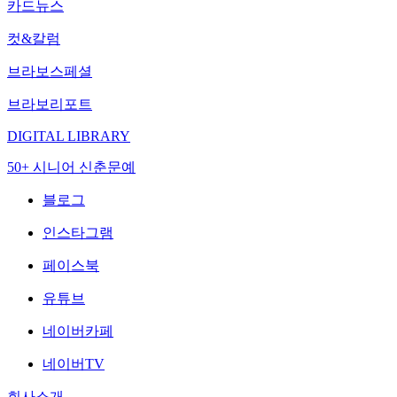
카드뉴스
컷&칼럼
브라보스페셜
브라보리포트
DIGITAL LIBRARY
50+ 시니어 신춘문예
블로그
인스타그램
페이스북
유튜브
네이버카페
네이버TV
회사소개