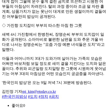
대게 잡이 그물에 운수 좋게 걸린 곰치로 뜨끈하고 시원한 어
부들의 아침상이 차려진다. 탈피 과정 중이라 조금 덜 자란 홑
게회, 상품가치가 없는 못난이 대게로 만든 생절이까지 곁들여
진 어부들만의 밥상이 공개된다.
◇ 가진항 도치잡이 부부의 따스한 아침 한 그릇
새벽 4시 가진항에서 한병천씨, 장명순씨 부부의 도치잡이 일
화가 공개된다. 소아마비로 불편한 남편을 도와 추운 겨울 바
다로 나서는 장명순씨는 "요즘 가장 예쁜 녀석들은 도치"라고
말했다.
아들과 어머니까지 3대가 도와가며 살아가는 가족의 모습은
어쩌면 바보처럼 보일 정도로 새끼 곁을 지킨다는 도치와 닮은
꼴이다. 추위와 피곤일랑 도치알탕 한 그릇에 시원하게 웃어넘
기는 어부 3대의 아침상은 어떤 모습인지 궁금증을 자아낸다.
'한국인의 밥상'은 오는 9일 저녁 7시 30분에 방송된다.
김민정 기자
mj_kim@etoday.co.kr
#한국인의밥상
#도치
#장치
#곰치
좋아요
0