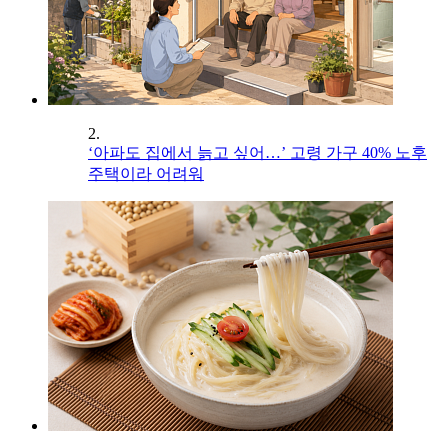
2.
‘아파도 집에서 늙고 싶어…’ 고령 가구 40% 노후
주택이라 어려워