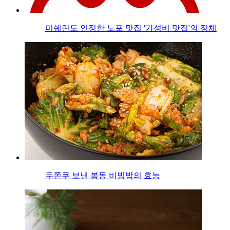
미쉐린도 인정한 노포 맛집 '가성비 맛집'의 정체
두쫀쿠 보낸 봄동 비빔밥의 효능