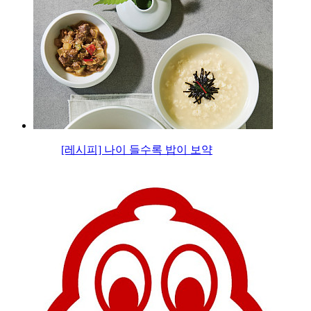
[레시피] 나이 들수록 밥이 보약