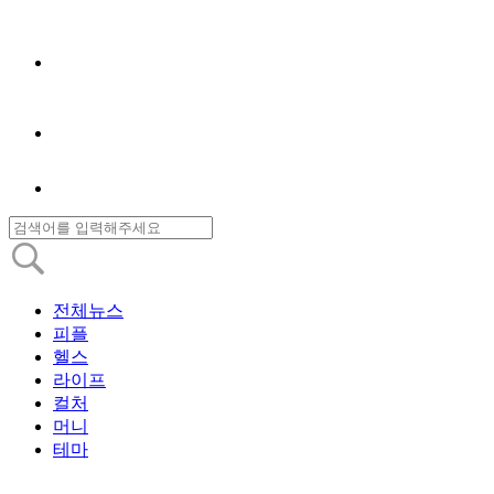
전체뉴스
피플
헬스
라이프
컬처
머니
테마