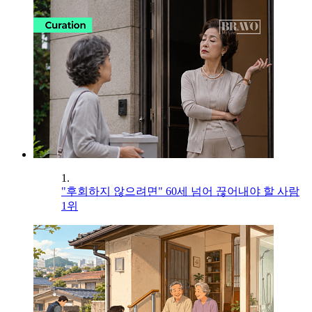
1.
"후회하지 않으려면" 60세 넘어 끊어내야 할 사람
1위