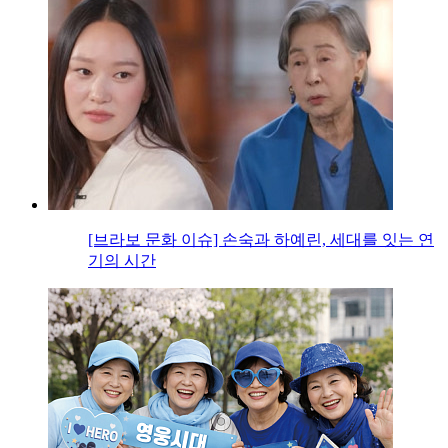
[브라보 문화 이슈] 손숙과 하예린, 세대를 잇는 연
기의 시간