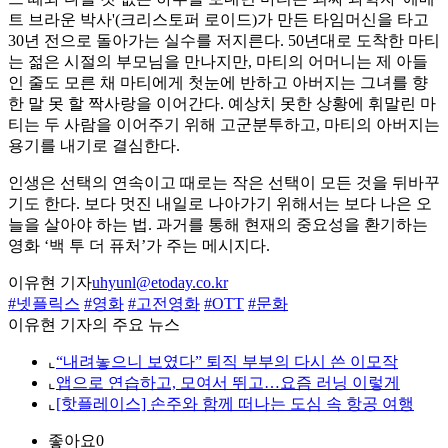
트 브라운 박사'(크리스토퍼 로이드)가 만든 타임머신을 타고
30년 전으로 돌아가는 실수를 저지른다. 50년대로 도착한 마티
는 젊은 시절의 부모님을 만나지만, 마티의 어머니는 제 아들
인 줄도 모른 채 마티에게 첫눈에 반하고 아버지는 그녀를 향
한 말 못 할 짝사랑을 이어간다. 예상치 못한 상황에 휘말린 마
티는 두 사람을 이어주기 위해 고군분투하고, 마티의 아버지는
용기를 내기로 결심한다.
인생은 선택의 연속이고 때로는 작은 선택이 모든 것을 뒤바꾸
기도 한다. 보다 멋진 내일로 나아가기 위해서는 보다 나은 오
늘을 살아야 하는 법. 과거를 통해 현재의 중요성을 환기하는
영화 ‘백 투 더 퓨처’가 주는 메시지다.
이유현 기자
uhyunl@etoday.co.kr
#넷플릭스
#영화
#고전영화
#OTT
#문화
이유현 기자의 주요 뉴스
⌞
“내려놓으니 보였다” 퇴직 부부의 다시 쓴 이모작
⌞
앱으로 연습하고, 모여서 뛰고…요즘 러닝 이렇게
⌞
[핫플레이스] 손주와 함께 떠나는 도심 속 항공 여행
좋아요
0