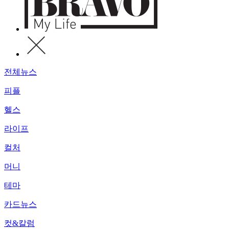
전체뉴스
피플
헬스
라이프
컬처
머니
테마
카드뉴스
컷&칼럼