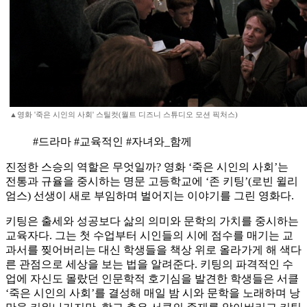
▲영화 '죽은 시인의 사회' 스틸컷(월트 디즈니 스튜디오 모션 픽처스)
#드라마 #교육적인 #자녀와_함께
진정한 스승의 역할은 무엇일까? 영화 ‘죽은 시인의 사회’는
전통과 규율을 중시하는 명문 고등학교에 ‘존 키팅’(로빈 윌리
엄스) 선생이 새로 부임하며 벌어지는 이야기를 그린 영화다.
키팅은 출세와 성공보다 삶의 의미와 문학의 가치를 중시하는
교육자다. 그는 첫 수업부터 시인들의 시에 점수를 매기는 교
과서를 찢어버리는 대신 학생들을 책상 위로 올라가게 해 색다
른 관점으로 세상을 보는 법을 알려준다. 키팅의 파격적인 수
업에 자신도 몰랐던 인문학적 호기심을 발견한 학생들은 서클
‘죽은 시인의 사회’를 결성해 매일 밤 시와 문학을 노래하며 낭