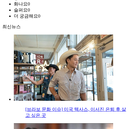
화나요
0
슬퍼요
0
더 궁금해요
0
최신뉴스
[브라보 문화 이슈] 미국 텍사스, 이서진 은퇴 후 살
고 싶은 곳