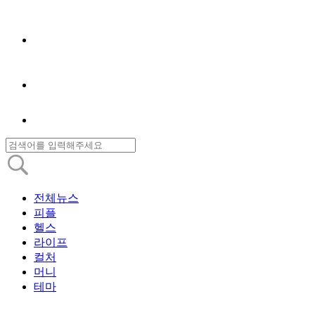
전체뉴스
피플
헬스
라이프
컬처
머니
테마