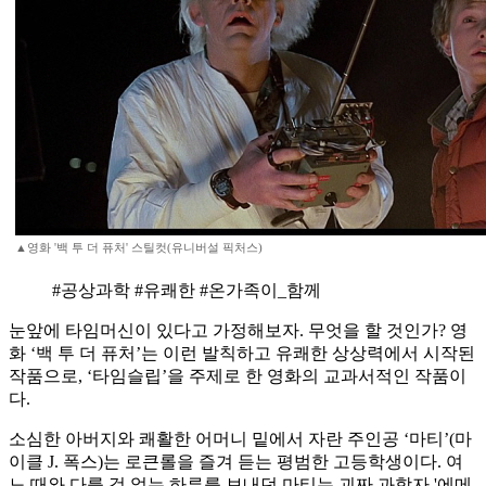
▲영화 '백 투 더 퓨처' 스틸컷(유니버설 픽처스)
#공상과학 #유쾌한 #온가족이_함께
눈앞에 타임머신이 있다고 가정해보자. 무엇을 할 것인가? 영
화 ‘백 투 더 퓨처’는 이런 발칙하고 유쾌한 상상력에서 시작된
작품으로, ‘타임슬립’을 주제로 한 영화의 교과서적인 작품이
다.
소심한 아버지와 쾌활한 어머니 밑에서 자란 주인공 ‘마티’(마
이클 J. 폭스)는 로큰롤을 즐겨 듣는 평범한 고등학생이다. 여
느 때와 다를 것 없는 하루를 보내던 마티는 괴짜 과학자 '에메