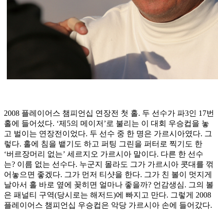
2008 플레이어스 챔피언십 연장전 첫 홀. 두 선수가 파3인 17번
홀에 들어섰다. ‘제5의 메이저’로 불리는 이 대회 우승컵을 놓
고 벌이는 연장전이었다. 두 선수 중 한 명은 가르시아였다. 그
렇다. 홀에 침을 뱉기도 하고 퍼팅 그린을 퍼터로 찍기도 한
‘버르장머리 없는’ 세르지오 가르시아 말이다. 다른 한 선수
는? 이름 없는 선수다. 누군지 몰라도 그가 가르시아 콧대를 꺾
어놓으면 좋겠다. 그가 먼저 티샷을 한다. 그가 친 볼이 멋지게
날아서 홀 바로 옆에 꽂히면 얼마나 좋을까? 언감생심. 그의 볼
은 패널티 구역(당시로는 해저드)에 빠지고 만다. 그렇게 2008
플레이어스 챔피언십 우승컵은 악당 가르시아 손에 들어갔다.