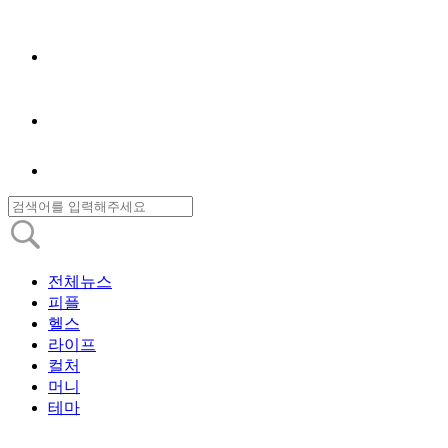
전체뉴스
피플
헬스
라이프
컬처
머니
테마