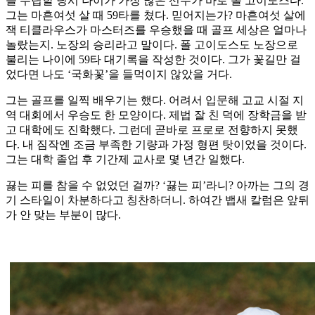
을 수립할 당시 나이가 가장 많은 선수가 바로 폴 고이도스다.
그는 마흔여섯 살 때 59타를 쳤다. 믿어지는가? 마흔여섯 살에
잭 티클라우스가 마스터즈를 우승했을 때 골프 세상은 얼마나
놀랐는지. 노장의 승리라고 말이다. 폴 고이도스도 노장으로
불리는 나이에 59타 대기록을 작성한 것이다. 그가 꽃길만 걸
었다면 나도 ‘국화꽃’을 들먹이지 않았을 거다.
그는 골프를 일찍 배우기는 했다. 어려서 입문해 고교 시절 지
역 대회에서 우승도 한 모양이다. 제법 잘 친 덕에 장학금을 받
고 대학에도 진학했다. 그런데 곧바로 프로로 전향하지 못했
다. 내 짐작엔 조금 부족한 기량과 가정 형편 탓이었을 것이다.
그는 대학 졸업 후 기간제 교사로 몇 년간 일했다.
끓는 피를 참을 수 없었던 걸까? ‘끓는 피’라니? 아까는 그의 경
기 스타일이 차분하다고 칭찬하더니. 하여간 뱁새 칼럼은 앞뒤
가 안 맞는 부분이 많다.