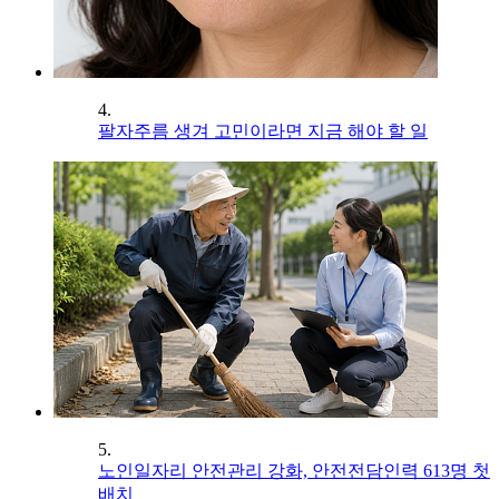
4.
팔자주름 생겨 고민이라면 지금 해야 할 일
5.
노인일자리 안전관리 강화, 안전전담인력 613명 첫
배치