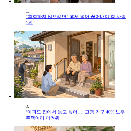
1.
"후회하지 않으려면" 60세 넘어 끊어내야 할 사람
1위
2.
‘아파도 집에서 늙고 싶어…’ 고령 가구 40% 노후
주택이라 어려워