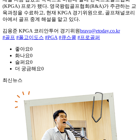
(KPGA) 프로가 됐다. 영국왕립골프협회(R&A)가 주관하는 교
육과정을 수료하고, 현재 KPGA 경기위원으로, 골프채널코리
아에서 골프 중계 해설을 맡고 있다.
김용준 KPGA 코리안투어 경기위원
bravo@etoday.co.kr
#골프
#폴고이도스
#PGA
#큐스쿨
#프로골퍼
좋아요
0
화나요
0
슬퍼요
0
더 궁금해요
0
최신뉴스