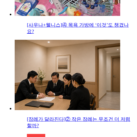
[사우나+웰니스]④ 목욕 가방에 ‘이것’도 챙겼나
요?
[장례가 달라진다]② 작은 장례는 무조건 더 저렴
할까?