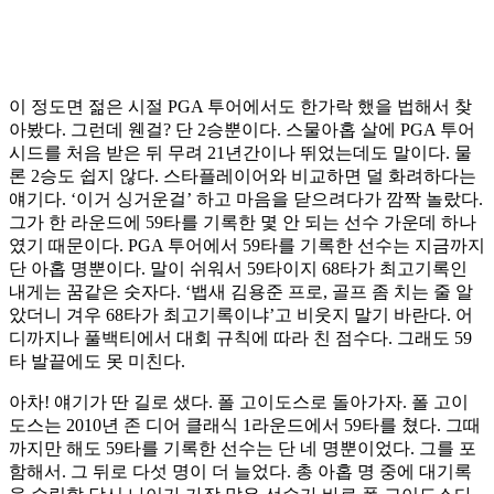
이 정도면 젊은 시절 PGA 투어에서도 한가락 했을 법해서 찾
아봤다. 그런데 웬걸? 단 2승뿐이다. 스물아홉 살에 PGA 투어
시드를 처음 받은 뒤 무려 21년간이나 뛰었는데도 말이다. 물
론 2승도 쉽지 않다. 스타플레이어와 비교하면 덜 화려하다는
얘기다. ‘이거 싱거운걸’ 하고 마음을 닫으려다가 깜짝 놀랐다.
그가 한 라운드에 59타를 기록한 몇 안 되는 선수 가운데 하나
였기 때문이다. PGA 투어에서 59타를 기록한 선수는 지금까지
단 아홉 명뿐이다. 말이 쉬워서 59타이지 68타가 최고기록인
내게는 꿈같은 숫자다. ‘뱁새 김용준 프로, 골프 좀 치는 줄 알
았더니 겨우 68타가 최고기록이냐’고 비웃지 말기 바란다. 어
디까지나 풀백티에서 대회 규칙에 따라 친 점수다. 그래도 59
타 발끝에도 못 미친다.
아차! 얘기가 딴 길로 샜다. 폴 고이도스로 돌아가자. 폴 고이
도스는 2010년 존 디어 클래식 1라운드에서 59타를 쳤다. 그때
까지만 해도 59타를 기록한 선수는 단 네 명뿐이었다. 그를 포
함해서. 그 뒤로 다섯 명이 더 늘었다. 총 아홉 명 중에 대기록