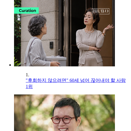
1.
"후회하지 않으려면" 60세 넘어 끊어내야 할 사람
1위