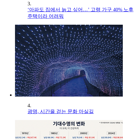
3.
‘아파도 집에서 늙고 싶어…’ 고령 가구 40% 노후
주택이라 어려워
4.
광명, 시간을 걷는 문화 마실길