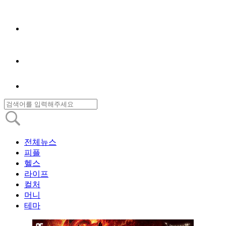
전체뉴스
피플
헬스
라이프
컬처
머니
테마