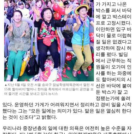
가 가지고 나온
박스를 펴서 바닥
에 깔고 박스테이
프로 고정시켰다.
이만하면 입구 바
닥이 물로 더럽혀
질 일은 없겠다고
생각하며 잠시 허
리를 폈다. 빌딩
에서 근무하는 직
원들이 오가며 인
사를 하는 와중에
도 할아버지의 시
▲지난 6월 4일 오전 서울 송파구 잠실학생체육관에서 열린 제
선은 바닥에 붙여
15회 할아버지?할머니 한마음 축제에서 어르신들이 공연을 보
둔 박스가 잘 고
며 즐거운 시간을 보내고 있다.뉴시스
정됐는가에 쏠려
있다. 운영하던 가게가 어려워지면서 정리하고 경비 일을 시작
했다는 그는 “모든 일에는 의미가 있다. 맡은 일은 열심히 한다
는 것이 신조다”고 밝혔다.
우리나라 중장년층의 일에 대한 의욕은 여전히 높은 수준을 자