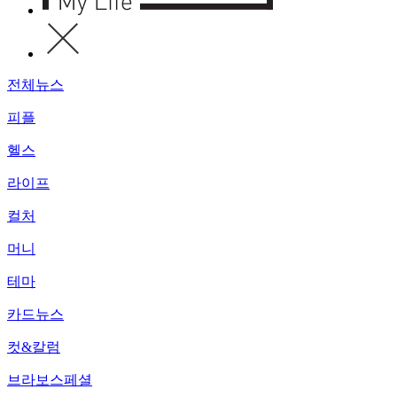
전체뉴스
피플
헬스
라이프
컬처
머니
테마
카드뉴스
컷&칼럼
브라보스페셜