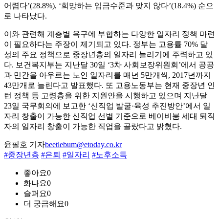
어렵다’(28.8%), ‘희망하는 임금수준과 맞지 않다’(18.4%) 순으
로 나타났다.
이와 관련해 계층별 욕구에 부합하는 다양한 일자리 정책 마련
이 필요하다는 주장이 제기되고 있다. 정부는 고용률 70% 달
성의 주요 정책으로 중장년층의 일자리 늘리기에 주력하고 있
다. 보건복지부는 지난달 30일 ‘3차 사회보장위원회’에서 공공
과 민간을 아우르는 노인 일자리를 매년 5만개씩, 2017년까지
43만개로 늘린다고 발표했다. 또 고용노동부는 현재 중장년 인
턴 정책 등 고령층을 위한 지원안을 시행하고 있으며 지난달
23일 국무회의에 보고한 ‘신직업 발굴·육성 추진방안’에서 일
자리 창출이 가능한 신직업 선별 기준으로 베이비붐 세대 퇴직
자의 일자리 창출이 가능한 직업을 골랐다고 밝혔다.
윤필호 기자
beetlebum@etoday.co.kr
#중장년층
#은퇴
#일자리
#노후소득
좋아요
0
화나요
0
슬퍼요
0
더 궁금해요
0