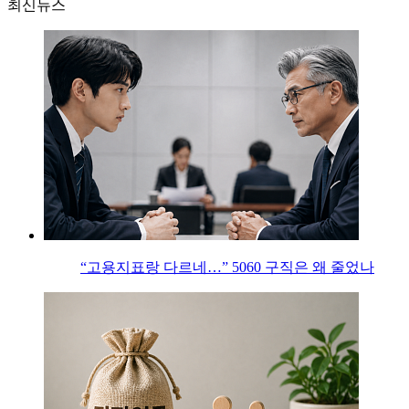
최신뉴스
“고용지표랑 다르네…” 5060 구직은 왜 줄었나