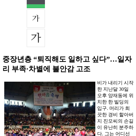
중장년층 “퇴직해도 일하고 싶다”…일자
리 부족·차별에 불안감 고조
비가 내리기 시작
한 지난달 30일
오후 양재동에 위
치한 한 빌딩의
입구. 머리가 희
끗한 경비 할아버
지 진모씨의 손길
이 유난히 분주하
다. 그는 어디선