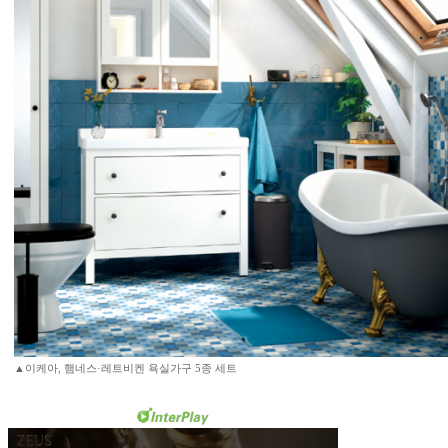
▲이케아, 햄네스·레트비켄 욕실가구 5종 세트