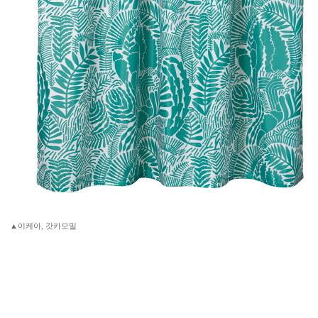
▲이케아, 갓카모밀