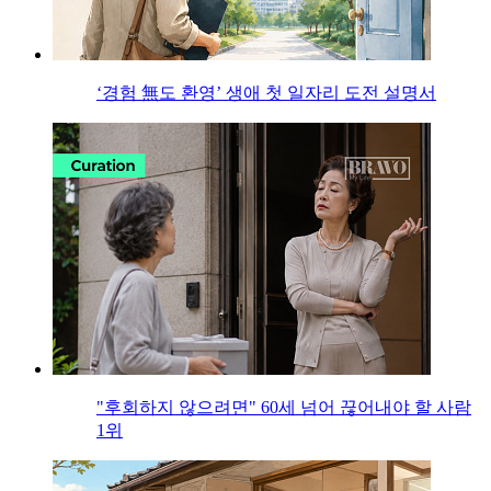
‘경험 無도 환영’ 생애 첫 일자리 도전 설명서
"후회하지 않으려면" 60세 넘어 끊어내야 할 사람
1위