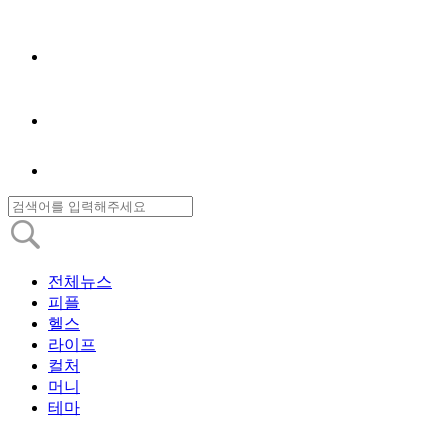
전체뉴스
피플
헬스
라이프
컬처
머니
테마