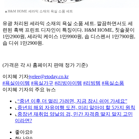
▲H&M HOME 세라믹 소재의 욕실 소품 세트
유광 처리된 세라믹 소재의 욕실 소품 세트. 깔끔하면서도 세
련된 흑백 프린트 디자인이 특징이다. H&M HOME, 칫솔꽂이
1만2900원, 세라믹 케이스 1만9900원, 솝 디스펜서 1만7900원,
솝 디쉬 1만2900원.
(가격은 각 사 홈페이지 판매 정가 기준)
이지혜 기자
jyelee@etoday.co.kr
#욕실아이템
#욕실가구
#리빙아이템
#리빙템
#욕실소품
이지혜 기자의 주요 뉴스
⌞
“중년 이후 더 멀리 가려면, 지금 잠시 쉬어 가세요”
⌞
중년의 해외 자유여행 도전, 미리 알아야 할 5가지 원칙
⌞
중장년 재취업 양날의 검, 민간 자격증 딸지 말지 고민
이라면?
좋아요
0
화나요
0