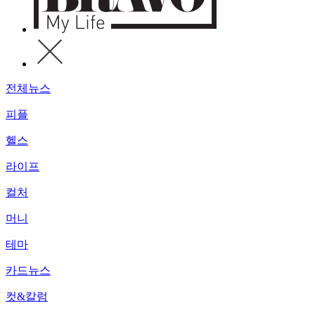
전체뉴스
피플
헬스
라이프
컬처
머니
테마
카드뉴스
컷&칼럼