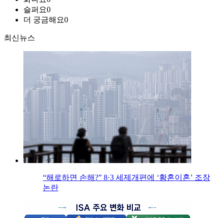
슬퍼요
0
더 궁금해요
0
최신뉴스
“해로하면 손해?” 8·3 세제개편에 ‘황혼이혼’ 조장
논란