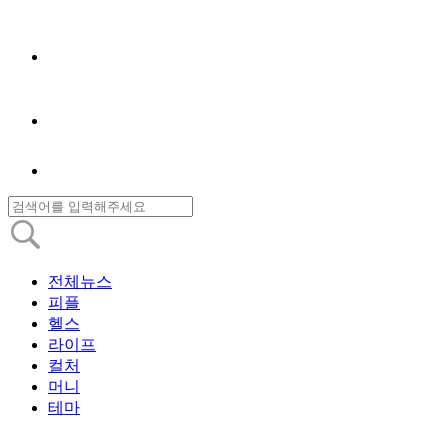
전체뉴스
피플
헬스
라이프
컬처
머니
테마