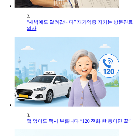
2.
“새벽에도 달려갑니다” 재가임종 지키는 방문진료
의사
3.
앱 없이도 택시 부릅니다 “120 전화 한 통이면 끝”