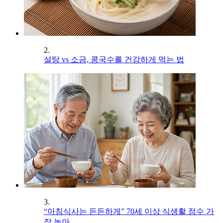
2.
설탕 vs 소금, 콩국수를 건강하게 먹는 법
3.
“아침식사는 든든하게” 70세 이상 식생활 점수 가
장 높아