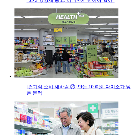
“SNS 영양제 광고, 어디까지 믿어야 할까”
[건기식 소비 새바람 ②] 단돈 1000원, 다이소가 낮
춘 문턱