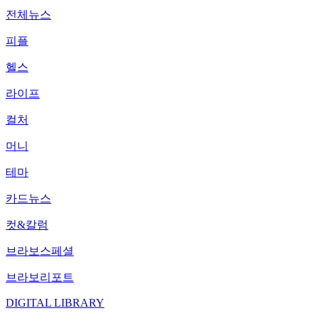
전체뉴스
피플
헬스
라이프
컬처
머니
테마
카드뉴스
컷&칼럼
브라보스페셜
브라보리포트
DIGITAL LIBRARY