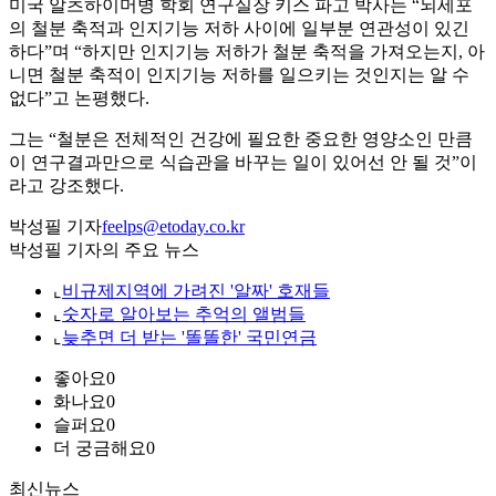
미국 알츠하이머병 학회 연구실장 키스 파고 박사는 “뇌세포
의 철분 축적과 인지기능 저하 사이에 일부분 연관성이 있긴
하다”며 “하지만 인지기능 저하가 철분 축적을 가져오는지, 아
니면 철분 축적이 인지기능 저하를 일으키는 것인지는 알 수
없다”고 논평했다.
그는 “철분은 전체적인 건강에 필요한 중요한 영양소인 만큼
이 연구결과만으로 식습관을 바꾸는 일이 있어선 안 될 것”이
라고 강조했다.
박성필 기자
feelps@etoday.co.kr
박성필 기자의 주요 뉴스
⌞
비규제지역에 가려진 '알짜' 호재들
⌞
숫자로 알아보는 추억의 앨범들
⌞
늦추면 더 받는 '똘똘한' 국민연금
좋아요
0
화나요
0
슬퍼요
0
더 궁금해요
0
최신뉴스