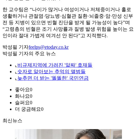
한 교수팀은 “나이가 많거나 여성이거나 저체중이거나 홀로
생활하거나 관절염·당뇨병·심혈관 질환·뇌졸중·암·만성 신부
전 등 지병이 있으면 빈혈 진단을 받게 될 가능성이 높다”며
“고령층의 빈혈은 조기 사망률과 질병 발생 위험을 높이는 요
인이라 절대 가볍게 여겨선 안 된다”고 지적했다.
박성필 기자
feelps@etoday.co.kr
박성필 기자의 주요 뉴스
⌞
비규제지역에 가려진 '알짜' 호재들
⌞
숫자로 알아보는 추억의 앨범들
⌞
늦추면 더 받는 '똘똘한' 국민연금
좋아요
0
화나요
0
슬퍼요
0
더 궁금해요
0
최신뉴스