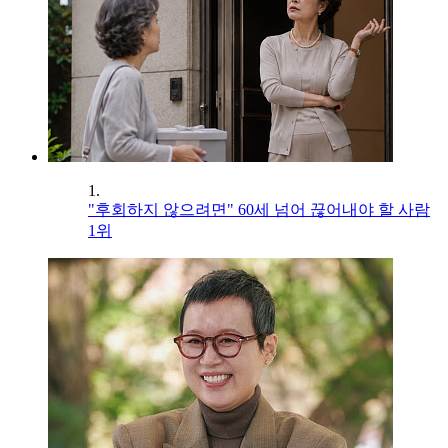
1.
"후회하지 않으려면" 60세 넘어 끊어내야 할 사람
1위