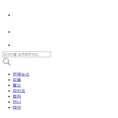
전체뉴스
피플
헬스
라이프
컬처
머니
테마