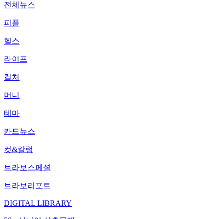
전체뉴스
피플
헬스
라이프
컬처
머니
테마
카드뉴스
컷&칼럼
브라보스페셜
브라보리포트
DIGITAL LIBRARY