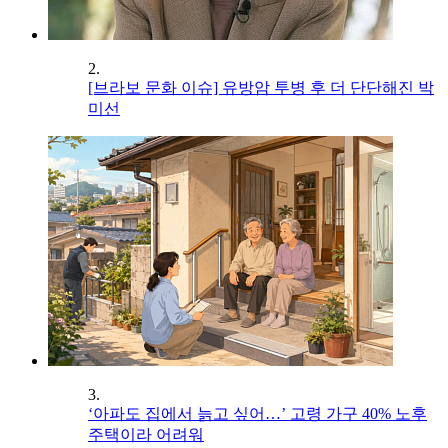
2.
[브라보 문화 이슈] 유방암 투병 후 더 단단해진 박
미선
3.
‘아파도 집에서 늙고 싶어…’ 고령 가구 40% 노후
주택이라 어려워