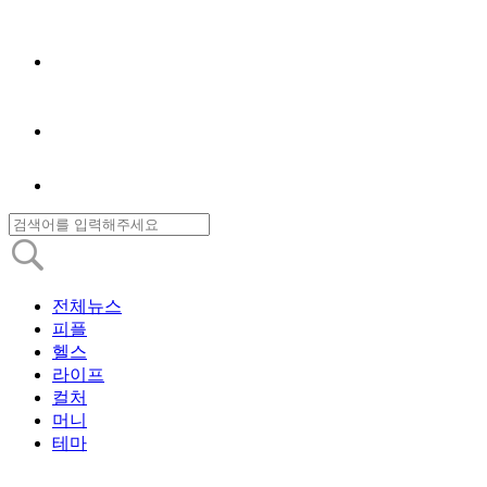
전체뉴스
피플
헬스
라이프
컬처
머니
테마