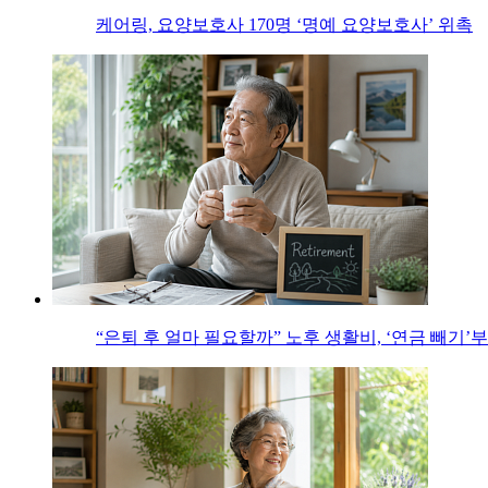
케어링, 요양보호사 170명 ‘명예 요양보호사’ 위촉
“은퇴 후 얼마 필요할까” 노후 생활비, ‘연금 빼기’