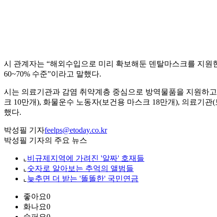
시 관계자는 “해외수입으로 미리 확보해둔 덴탈마스크를 지원한
60~70% 수준”이라고 말했다.
시는 의료기관과 감염 취약계층 중심으로 방역물품을 지원하고 있
크 10만개), 화물운수 노동자(보건용 마스크 18만개), 의료기
했다.
박성필 기자
feelps@etoday.co.kr
박성필 기자의 주요 뉴스
⌞
비규제지역에 가려진 '알짜' 호재들
⌞
숫자로 알아보는 추억의 앨범들
⌞
늦추면 더 받는 '똘똘한' 국민연금
좋아요
0
화나요
0
슬퍼요
0