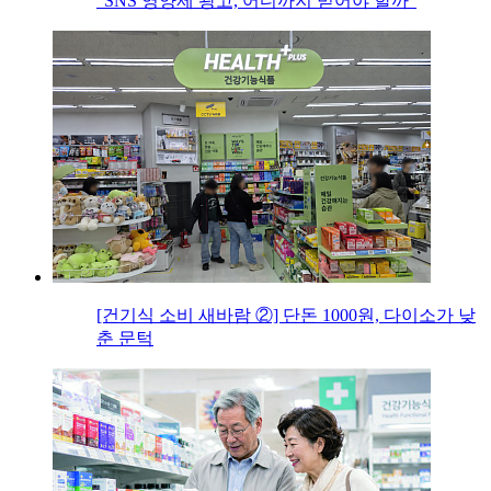
“SNS 영양제 광고, 어디까지 믿어야 할까”
[건기식 소비 새바람 ②] 단돈 1000원, 다이소가 낮
춘 문턱