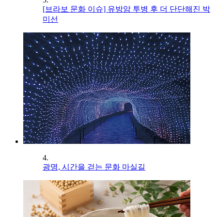
[브라보 문화 이슈] 유방암 투병 후 더 단단해진 박
미선
4.
광명, 시간을 걷는 문화 마실길