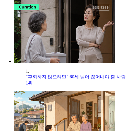
1.
"후회하지 않으려면" 60세 넘어 끊어내야 할 사람
1위