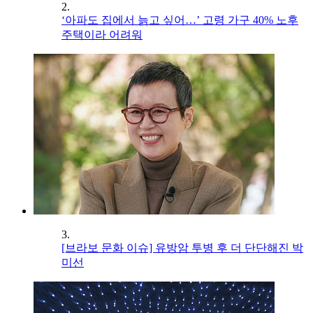
2.
‘아파도 집에서 늙고 싶어…’ 고령 가구 40% 노후
주택이라 어려워
3.
[브라보 문화 이슈] 유방암 투병 후 더 단단해진 박
미선