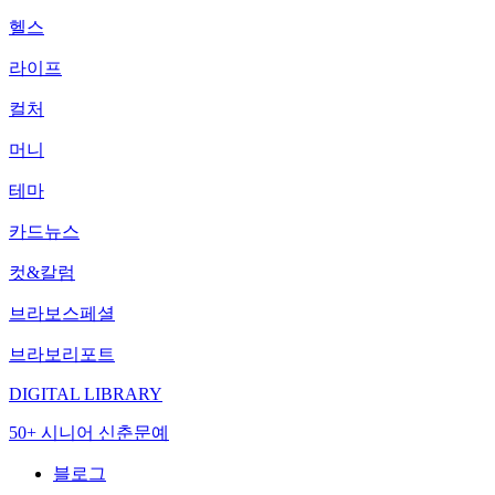
헬스
라이프
컬처
머니
테마
카드뉴스
컷&칼럼
브라보스페셜
브라보리포트
DIGITAL LIBRARY
50+ 시니어 신춘문예
블로그