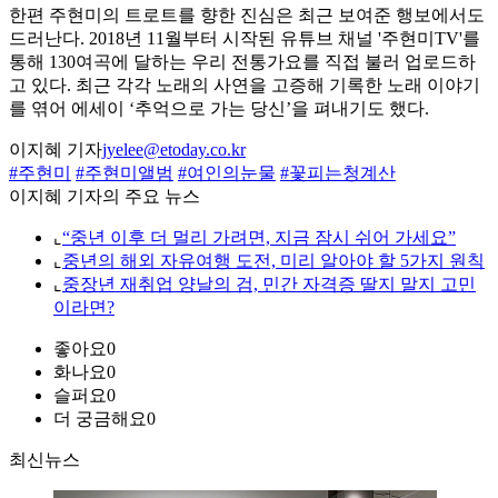
한편 주현미의 트로트를 향한 진심은 최근 보여준 행보에서도
드러난다. 2018년 11월부터 시작된 유튜브 채널 '주현미TV'를
통해 130여곡에 달하는 우리 전통가요를 직접 불러 업로드하
고 있다. 최근 각각 노래의 사연을 고증해 기록한 노래 이야기
를 엮어 에세이 ‘추억으로 가는 당신’을 펴내기도 했다.
이지혜 기자
jyelee@etoday.co.kr
#주현미
#주현미앨범
#여인의눈물
#꽃피는청계산
이지혜 기자의 주요 뉴스
⌞
“중년 이후 더 멀리 가려면, 지금 잠시 쉬어 가세요”
⌞
중년의 해외 자유여행 도전, 미리 알아야 할 5가지 원칙
⌞
중장년 재취업 양날의 검, 민간 자격증 딸지 말지 고민
이라면?
좋아요
0
화나요
0
슬퍼요
0
더 궁금해요
0
최신뉴스