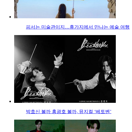
피서는 미술관이지…휴가지에서 만나는 예술 여행
박효신 볼까 홍광호 볼까, 뮤지컬 ‘베토벤’