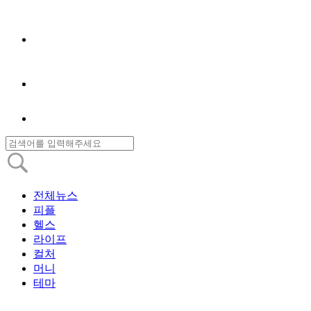
전체뉴스
피플
헬스
라이프
컬처
머니
테마